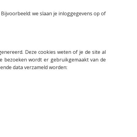
o
a
j
n
 Bijvoorbeeld: we slaan je inloggegevens op of
e
n
c
e
t
l
s
nereerd. Deze cookies weten of je de site al
ende bezoeken wordt er gebruikgemaakt van de
lgende data verzameld worden: