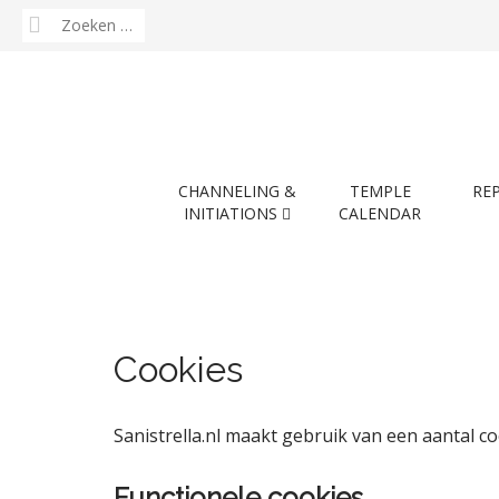
Zoeken
naar:
M
S
CHANNELING &
TEMPLE
RE
k
a
INITIATIONS
CALENDAR
i
i
p
n
t
m
o
e
c
n
o
Cookies
n
u
t
e
Sanistrella.nl maakt gebruik van een aantal 
n
t
Functionele cookies