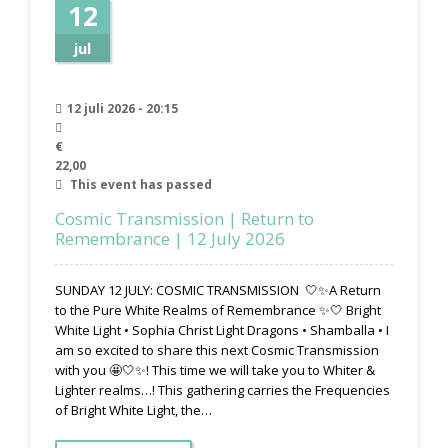
12
jul
12 juli 2026 - 20:15
€
22,00
This event has passed
Cosmic Transmission | Return to
Remembrance | 12 July 2026
SUNDAY 12 JULY: COSMIC TRANSMISSION 🤍✨A Return
to the Pure White Realms of Remembrance ✨🤍 Bright
White Light • Sophia Christ Light Dragons • Shamballa • I
am so excited to share this next Cosmic Transmission
with you 🤩🤍✨! This time we will take you to Whiter &
Lighter realms…! This gathering carries the Frequencies
of Bright White Light, the…