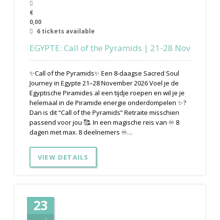
€
0,00
6 tickets available
EGYPTE: Call of the Pyramids | 21-28 Nov
✨Call of the Pyramids✨ Een 8-daagse Sacred Soul
Journey in Egypte 21–28 November 2026 Voel je de
Egyptische Piramides al een tijdje roepen en wil je je
helemaal in de Piramide energie onderdompelen ✨?
Dan is dit “Call of the Pyramids” Retraite misschien
passend voor jou 🥰. In een magische reis van ♾️ 8
dagen met max. 8 deelnemers ♾️…
VIEW DETAILS
23