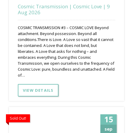
Cosmic Transmission | Cosmic Love | 9
Aug 2026
COSMIC TRANSMISSION #3 – COSMIC LOVE Beyond
attachment. Beyond possession. Beyond all
conditions.There is Love. A Love so vast that it cannot
be contained. A Love that does not bind, but
liberates. A Love that asks for nothing – and
embraces everything. During this Cosmic
Transmission, we open ourselves to the frequency of
Cosmic Love: pure, boundless and unattached. A Field
of…
VIEW DETAILS
15
Sold Out!
sep