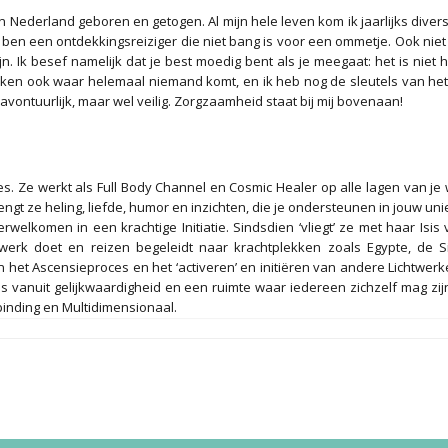
in Nederland geboren en getogen. Al mijn hele leven kom ik jaarlijks dive
k ben een ontdekkingsreiziger die niet bang is voor een ommetje. Ook niet
n. Ik besef namelijk dat je best moedig bent als je meegaat: het is niet h
ekken ook waar helemaal niemand komt, en ik heb nog de sleutels van het
avontuurlijk, maar wel veilig. Zorgzaamheid staat bij mij bovenaan!
sies. Ze werkt als Full Body Channel en Cosmic Healer op alle lagen van j
ngt ze heling, liefde, humor en inzichten, die je ondersteunen in jouw un
welkomen in een krachtige Initiatie. Sindsdien ‘vliegt’ ze met haar Isis 
rk doet en reizen begeleidt naar krachtplekken zoals Egypte, de Si
het Ascensieproces en het ‘activeren’ en initiëren van andere Lichtwerke
s vanuit gelijkwaardigheid en een ruimte waar iedereen zichzelf mag zi
rbinding en Multidimensionaal.