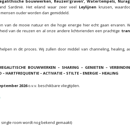
egalithische bouwwerken, Reuzen’graven’, Watertempels, Nura
and Sardinië. Het eiland waar zeer veel
Leylijnen
kruisen, waardo
 mensen ouder worden dan gemiddeld.
en van de mooie natuur en die hoge energie hier echt gaan ervaren. W
theid van de reuzen en al onze andere lichtvrienden een prachtige
tran
elpen in dit proces. Wij zullen door middel van channeling, healing, ac
EGALITISCHE BOUWWERKEN – SHARING – GENIETEN – VERBINDIN
– HARTFREQUENTIE – ACTIVATIE – STILTE – ENERGIE – HEALING
september 2026
o.v.v. beschikbare vliegtijden.
e
 single room wordt nog bekend gemaakt)