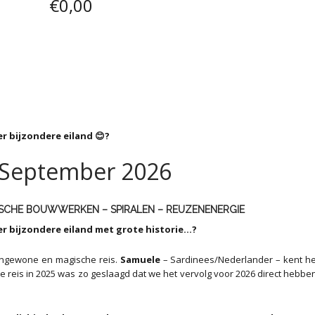
€
0,00
r bijzondere eiland 😊?
2 September 2026
ISCHE BOUWWERKEN – SPIRALEN –
REUZENENERGIE
er bijzondere eiland met grote historie…?
ngewone en magische reis.
Samuele
– Sardinees/Nederlander – kent he
te reis in 2025 was zo geslaagd dat we het vervolg voor 2026 direct hebbe