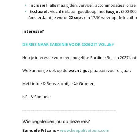
Inclusief:
alle maaltijden, vervoer, accommodaties, onze
Exclusief:
vlucht (relatief goedkoop met
Easyjet
(200-300
Amsterdam). Je wordt
22 sept
om 17.30 weer op de luchthav
Interesse?
DE REIS NAAR SARDINIE VOOR 2026 ZIT VOL 🙏⚡
Heb je interesse voor een mogelijke Sardinië Reis in 2027 laa
We kunnen je ook op de
wachtlijst
plaatsen voor dit jaar.
Met Liefde & Reus-zachtige 😉 Groeten,
IsEs & Samuele
———————————————————————–
Wie begeleiden jou op deze reis?
Samuele Pitzalis –
www.keepalivetours.com