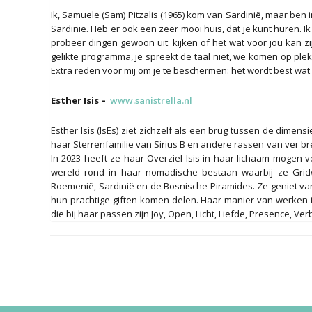
Ik, Samuele (Sam) Pitzalis (1965) kom van Sardinië, maar ben 
Sardinië. Heb er ook een zeer mooi huis, dat je kunt huren. I
probeer dingen gewoon uit: kijken of het wat voor jou kan zij
gelikte programma, je spreekt de taal niet, we komen op pl
Extra reden voor mij om je te beschermen: het wordt best wat 
Esther Isis –
www.sanistrella.nl
Esther Isis (IsEs) ziet zichzelf als een brug tussen de dimen
haar Sterrenfamilie van Sirius B en andere rassen van ver bre
In 2023 heeft ze haar Overziel Isis in haar lichaam mogen ver
wereld rond in haar nomadische bestaan waarbij ze Gridwe
Roemenië, Sardinië en de Bosnische Piramides. Ze geniet van 
hun prachtige giften komen delen. Haar manier van werken i
die bij haar passen zijn Joy, Open, Licht, Liefde, Presence, Ve