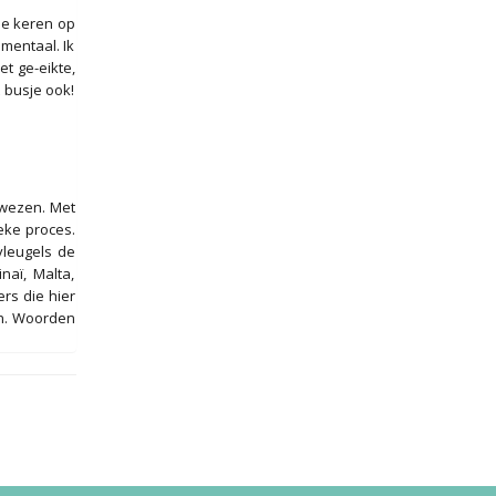
rse keren op
 mentaal. Ik
et ge-eikte,
 busje ook!
e wezen. Met
ieke proces.
vleugels de
naï, Malta,
rs die hier
jn. Woorden