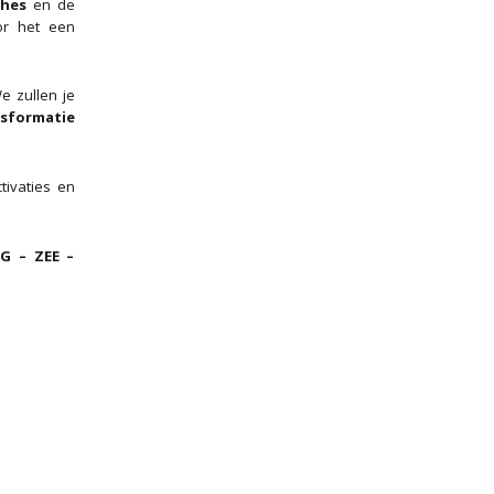
ghes
en de
or het een
e zullen je
sformatie
tivaties en
G – ZEE –