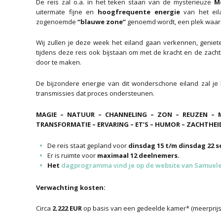
De reis zal o.a. in het teken staan van de mysterieuze
M
uitermate fijne en
hoogfrequente energie
van het eil
zogenoemde
“blauwe zone”
genoemd wordt, een plek waar
Wij zullen je deze week het eiland gaan verkennen, geniet
tijdens deze reis ook bijstaan om met de kracht en de zach
door te maken.
De bijzondere energie van dit wonderschone eiland zal je h
transmissies dat proces ondersteunen.
MAGIE – NATUUR – CHANNELING – ZON – REUZEN – M
TRANSFORMATIE – ERVARING – ET’S – HUMOR – ZACHTHEID 
De reis staat gepland voor
dinsdag 15 t/m dinsdag 22 
Er is ruimte voor
maximaal 12 deelnemers.
Het
dagprogramma vind je op de website van Samuel
Verwachting kosten:
Circa
2.222 EUR
op basis van een gedeelde kamer* (meerprijs