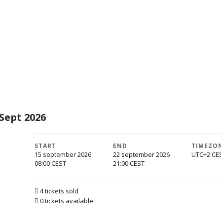
 Sept 2026
START
END
TIMEZO
15 september 2026
22 september 2026
UTC+2
08:00
21:00
4 tickets sold
0 tickets available