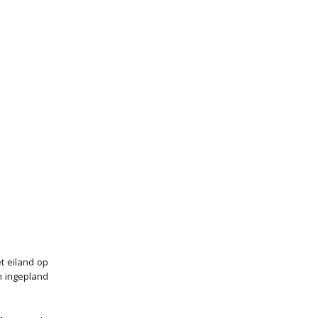
t eiland op
n ingepland