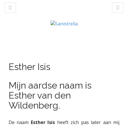
M
S
a
k
n
p
t
Esther Isis
m
o
e
c
n
o
Mijn aardse naam is
u
n
Esther van den
t
e
Wildenberg.
n
t
De naam
Esther Isis
heeft zich pas later aan mij