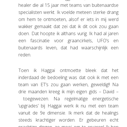
healer die al 15 jaar met teams van buitenaardse
specialisten werkt. Ik voelde meteen sterke drang
om hem te ontmoeten, alsof er iets in mij werd
wakker gemaakt dat zei dat ik dit ook zou gaan
doen. Dat hoopte ik althans vurig. Ik had al jaren
een fascinatie voor graancirkels, UFO’s en
buitenaards leven, dat had waarschijnlijk een
reden.
Toen ik Haggai ontmoette bleek dat het
inderdaad de bedoeling was dat ook ik met een
team van ET’s zou gaan werken, geweldig!! Na
drie maanden kreeg ik mijn eigen gids – David –
toegewezen. Na regelmatige energetische
‘upgrades’ bij Haggai werk ik nu met een team
vanuit de 9e dimensie. Ik merk dat de healings
steeds krachtiger worden. Er gebeuren echt
prachtige dingen, zo mooi om te ervaren! Ik ben