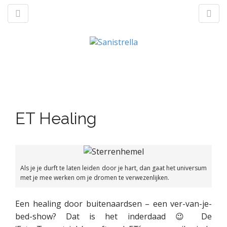
M
S
a
k
n
p
t
ET Healing
m
o
e
c
n
o
u
n
t
Als je je durft te laten leiden door je hart, dan gaat het universum
met je mee werken om je dromen te verwezenlijken.
e
n
t
Een healing door buitenaardsen – een ver-van-je-
bed-show? Dat is het inderdaad 😉 De