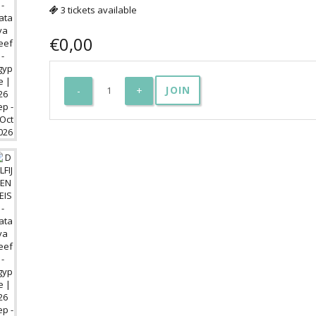
3 tickets available
€
0,00
DOLFIJNENREIS
JOIN
-
Sataya
Reef
-
Egypte
|
26
Sep
-
3
Oct
2026
aantal