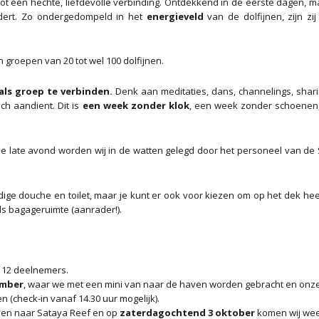
tot een hechte, liefdevolle verbinding. Ontdekkend in de eerste dagen, 
dert. Zo ondergedompeld in het
energieveld
van de dolfijnen, zijn zij 
 groepen van 20 tot wel 100 dolfijnen.
ls groep te verbinden.
Denk aan meditaties, dans, channelings, shari
h aandient. Dit is
een week zonder klok
, een week zonder schoenen
de late avond worden wij in de watten gelegd door het personeel van de
ge douche en toilet, maar je kunt er ook voor kiezen om op het dek hee
ls bagageruimte (aanrader!).
12 deelnemers.
ember
, waar we met een mini van naar de haven worden gebracht en onz
n (check-in vanaf 14.30 uur mogelijk).
ven naar Sataya Reef en op
zaterdagochtend 3 oktober
komen wij wee