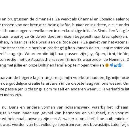
res en brug tussen de dimensies. Ze werkt als Channel en Cosmic Healer op
 rassen van ver brengt ze heling, liefde, humor en inzichten, die je onde
r lichaam mogen verwelkomen in een krachtige initiatie. Sindsdien ‘vliegt’
bestaan waarbij ze Gridwerk doet en reizen begeleidt naar krachtplekken
hab, in haar geliefde Sinaï aan de Rode Zee :). Ze geniet van het Ascens
 Priesteressen die hier hun prachtige giften komen delen. Haar manier va
elf mag zijn. Woorden die bij haar passen zijn Joy, Open, Licht, Liefde
 connectie met de Aquatische rassen (Sirius B), waaronder de Nommos, D
ang met jullie en onze Dolfijnen familie op te mogen trekken
!
aarvan de hogere lagen langere tijd mijn voorkeur hadden, ligt mijn focu
 de goddelijke creatie te ervaren in de diepste laag van ons wezen. O
otste passie (en uitdaging) is om mijzelf en anderen weer ECHT verliefd te 
et mens-zijn.
en nu. Dans en andere vormen van lichaamswerk, waarbij het lichaam
ug te komen naar een gevoel van harmonie en veiligheid, zijn voor mi
wij helemaal aanwezig zijn met AL wat er in ons leeft, hoe authentieker
 bewust worden van het volledige spectrum van ons bewustzijn. Laten wij