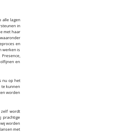
 alle lagen
rsteunen in
 ze met haar
, waaronder
ieproces en
n werken is
, Presence,
olfijnen en
s nu op het
m te kunnen
laten worden
 zelf wordt
j prachtige
 wij worden
 dansen met