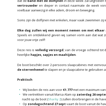
dat de
band met de dolfijnen
in deze week zal uitgroeien 
vertrouwder
en dieper in contact naarmate de week vor
voelbaar aanwezig in elke adem, droom en beweging.
Soms zijn de dolfijnen met enkelen, maar vaak zwemmen zij in
Elke dag zullen wij een moment nemen om met elkaar a
Speels en ontdekkend geven wij samen vorm aan dat wat zic
voor jouw vrije zelf!
Deze reis is
volledig verzorgd
; van de vroege ochtend tot 
heerlijke
hapjes, sapjes en maaltijden
.
De boot beschikt over 2-persoons slaapcabines met eenvoudi
de sterrenhemel
te slapen en je slaapcabine te gebruiken a
Praktisch
Wij bieden de reis aan voor
€1.777
met een maximum van 
We vertrekken vanuit Marsa Alam op
zaterdag 26 sept
nacht op de boot (
Sharky 2
) zullen doorbrengen in de have
Op
zondagochtend 27 sept
vaart de boot vanuit de ha