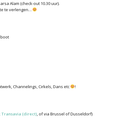
rsa Alam (check-out 10.30 uur).
gypte te verlengen…
 boot
htwerk, Channelings, Cirkels, Dans etc
!
 Transavia (direct)
, of via Brussel of Dusseldorf)