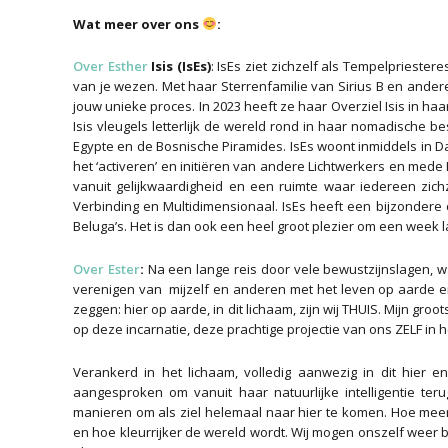
Wat meer over ons
:
Over Esther
Isis (IsEs)
: IsEs ziet zichzelf als Tempelprieste
van je wezen. Met haar Sterrenfamilie van Sirius B en andere
jouw unieke proces. In 2023 heeft ze haar Overziel Isis in haa
Isis vleugels letterlijk de wereld rond in haar nomadische 
Egypte en de Bosnische Piramides. IsEs woont inmiddels in Da
het ‘activeren’ en initiëren van andere Lichtwerkers en mede
vanuit gelijkwaardigheid en een ruimte waar iedereen zichz
Verbinding en Multidimensionaal. IsEs heeft een bijzondere
Beluga’s. Het is dan ook een heel groot plezier om een week l
Over Ester
:
Na een lange reis door vele bewustzijnslagen, w
verenigen van mijzelf en anderen met het leven op aarde en
zeggen: hier op aarde, in dit lichaam, zijn wij THUIS. Mijn gro
op deze incarnatie, deze prachtige projectie van ons ZELF in h
Verankerd in het lichaam, volledig aanwezig in dit hier 
aangesproken om vanuit haar natuurlijke intelligentie ter
manieren om als ziel helemaal naar hier te komen. Hoe meer 
en hoe kleurrijker de wereld wordt. Wij mogen onszelf weer