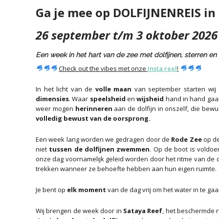
Ga je mee op DOLFIJNENREIS in
26 september t/m 3 oktober 2026
Een week in het hart van de zee met dolfijnen, sterren e
Check out the vibes met onze
Insta reel
!
In het licht van de
volle maan
van september starten wij
dimensies
. Waar
speelsheid
en
wijsheid
hand in hand gaan
weer mogen
herinneren
aan de dolfijn in onszelf, die bew
volledig bewust van de oorsprong.
Een week lang worden we gedragen door de
Rode Zee
op de
niet
tussen de dolfijnen zwemmen
. Op de boot is voldo
onze dag voornamelijk geleid worden door het ritme van de dolfi
trekken wanneer ze behoefte hebben aan hun eigen ruimte.
Je bent op
elk moment
van de dag vrij om het water in te gaan
Wij brengen de week door in
Sataya Reef
, het beschermde r