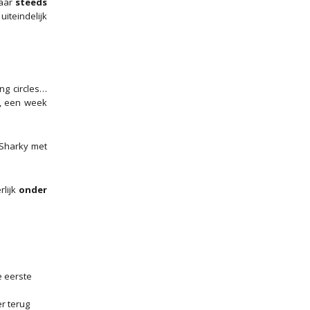
maar
steeds
uiteindelijk
ng circles…
, een week
 Sharky met
rlijk
onder
e eerste
r terug