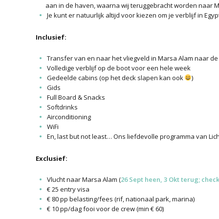
aan in de haven, waarna wij teruggebracht worden naar Ma
Je kunt er natuurlijk altijd voor kiezen om je verblijf in E
Inclusief:
Transfer van en naar het vliegveld in Marsa Alam naar de
Volledige verblijf op de boot voor een hele week
Gedeelde cabins (op het deck slapen kan ook
)
Gids
Full Board & Snacks
Softdrinks
Airconditioning
WiFi
En, last but not least… Ons liefdevolle programma van Lic
Exclusief:
Vlucht naar Marsa Alam (
26 Sept heen, 3 Okt terug; check
€ 25 entry visa
€ 80 pp belasting/fees (rif, nationaal park, marina)
€ 10 pp/dag fooi voor de crew (min € 60)