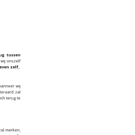
ug tussen
wij onszelf
even zelf,
 wanneer wij
teraard zal
ich terug te
 zal merken,