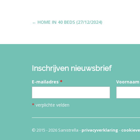
P
← HOME IN 40 BEDS (27/12/2024)
o
s
t
n
a
Inschrijven nieuwsbrief
v
i
E-mailadres
*
Voornaam
g
a
t
*
verplichte velden
i
o
n
© 2015 - 2026 Sanistrella -
privacyverklaring
-
cookieve