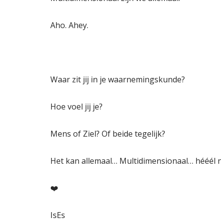
Aho. Ahey.
Waar zit jij in je waarnemingskunde?
Hoe voel jij je?
Mens of Ziel? Of beide tegelijk?
Het kan allemaal… Multidimensionaal… hééél 
❤️
IsEs