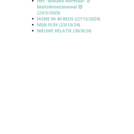
Het “Nieuwe Normaal” is
o
a
Multidimensionaal 😊
j
n
(23/3/2025)
e
n
HOME IN 40 BEDS (27/12/2024)
c
e
MIJN PLEK (23/10/24)
t
l
NIEUWE RELATIE (30/8/24)
s