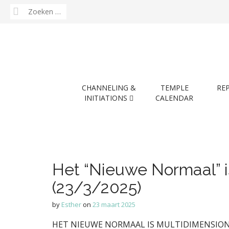
Zoeken
naar:
M
S
CHANNELING &
TEMPLE
RE
k
a
INITIATIONS
CALENDAR
i
i
p
n
t
m
o
e
c
n
o
Het “Nieuwe Normaal” i
n
u
t
(23/3/2025)
e
by
Esther
on
23 maart 2025
n
t
HET NIEUWE NORMAAL IS MULTIDIMENSIO