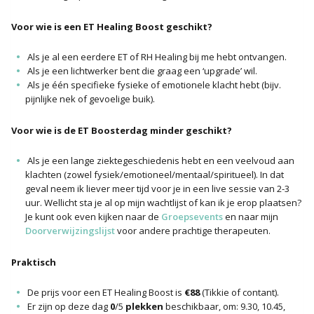
Voor wie is een ET Healing Boost geschikt?
Als je al een eerdere ET of RH Healing bij me hebt ontvangen.
Als je een lichtwerker bent die graag een ‘upgrade’ wil.
Als je één specifieke fysieke of emotionele klacht hebt (bijv.
pijnlijke nek of gevoelige buik).
Voor wie is de ET Boosterdag minder geschikt?
Als je een lange ziektegeschiedenis hebt en een veelvoud aan
klachten (zowel fysiek/emotioneel/mentaal/spiritueel). In dat
geval neem ik liever meer tijd voor je in een live sessie van 2-3
uur. Wellicht sta je al op mijn wachtlijst of kan ik je erop plaatsen?
Je kunt ook even kijken naar de
Groepsevents
en naar mijn
Doorverwijzingslijst
voor andere prachtige therapeuten.
Praktisch
De prijs voor een ET Healing Boost is
€88
(Tikkie of contant).
Er zijn op deze dag
0
/5
plekken
beschikbaar, om: 9.30, 10.45,