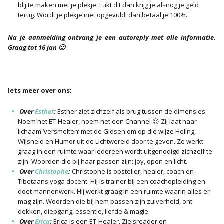
blij te maken met je plekje. Lukt dit dan krijg je alsnog je geld
terug. Wordt je plekje niet opgevuld, dan betaal je 100%.
Na je aanmelding ontvang je een autoreply met alle informatie.
Graag tot 16 jan 🙂
Iets meer over ons:
Over
Esther
:
Esther ziet zichzelf als brug tussen de dimensies.
Noem het ET-Healer, noem het een Channel 😉 Zij laat haar
lichaam ‘versmelten’ met de Gidsen om op die wijze Heling,
Wijsheid en Humor uit de Lichtwereld door te geven. Ze werkt
graag in een ruimte waar iedereen wordt uitgenodigd zichzelf te
zijn. Woorden die bij haar passen zijn: joy, open en licht.
Over
Christophe
:
Christophe is opsteller, healer, coach en
Tibetaans yoga docent. Hij is trainer bij een coachopleiding en
doet mannenwerk. Hij werkt graag in een ruimte waarin alles er
mag zijn. Woorden die bij hem passen zijn zuiverheid, ont-
dekken, diepgang, essentie, liefde & magie.
Over
Erica
:
Erica is een ET-Healer, Zielsreader en