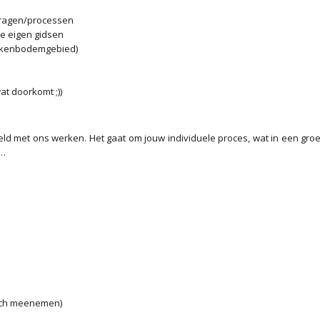
vragen/processen
je eigen gidsen
ekkenbodemgebied)
t doorkomt ;))
ld met ons werken. Het gaat om jouw individuele proces, wat in een groe
n…
unch meenemen)