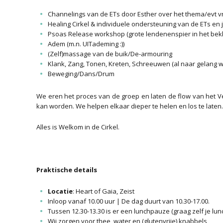
Channelings van de ETs door Esther over het thema/evt 
Healing Cirkel & individuele ondersteuning van de ETs en 
Psoas Release workshop (grote lendenenspier in het b
Adem (m.n. UITademing :))
(Zelf)massage van de buik/De-armouring
Klank, Zang, Tonen, Kreten, Schreeuwen (al naar gelang wa
Beweging/Dans/Drum
We eren het proces van de groep en laten de flow van het Ve
kan worden. We helpen elkaar dieper te helen en los te late
Alles is Welkom in de Cirkel.
Praktische details
Locatie
: Heart of Gaia, Zeist
Inloop vanaf 10.00 uur | De dag duurt van 10.30-17.00.
Tussen 12.30-13.30 is er een lunchpauze (graag zelf je l
Wij zorgen voor thee, water en (glutenvrije) knabbels