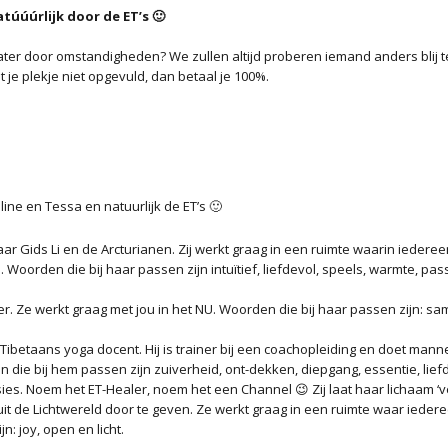
atúúúrlijk door de ET’s
🙂
 later door omstandigheden? We zullen altijd proberen iemand anders blij
dt je plekje niet opgevuld, dan betaal je 100%.
ine en Tessa en natuurlijk de ET’s 🙂
 Gids Li en de Arcturianen. Zij werkt graag in een ruimte waarin iedereen 
. Woorden die bij haar passen zijn intuïtief, liefdevol, speels, warmte, pas
ller. Ze werkt graag met jou in het NU. Woorden die bij haar passen zijn: sa
 Tibetaans yoga docent. Hij is trainer bij een coachopleiding en doet mann
n die bij hem passen zijn zuiverheid, ont-dekken, diepgang, essentie, lief
sies. Noem het ET-Healer, noem het een Channel 😉 Zij laat haar lichaam ‘
it de Lichtwereld door te geven. Ze werkt graag in een ruimte waar ieder
n: joy, open en licht.