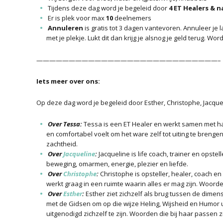
Tijdens deze dag word je begeleid door
4 ET Healers & n
Er is plek voor max
10
deelnemers
Annuleren
is gratis tot 3 dagen vantevoren. Annuleer je
met je plekje. Lukt dit dan krijg je alsnog je geld terug. Wor
————————————————————————————–
Iets meer over ons:
Op deze dag word je begeleid door Esther, Christophe, Jacquel
Over Tessa:
Tessa
is een ET Healer en werkt samen met haar
en comfortabel voelt om het ware zelf tot uiting te brengen
zachtheid.
Over
Jacqueline
:
Jacqueline is life coach, trainer en opste
beweging, omarmen, energie, plezier en liefde.
Over
Christophe
:
Christophe is opsteller, healer, coach en
werkt graag in een ruimte waarin alles er mag zijn. Woorde
Over
Esther
:
Esther ziet zichzelf als brug tussen de dimen
met de Gidsen om op die wijze Heling, Wijsheid en Humor u
uitgenodigd zichzelf te zijn. Woorden die bij haar passen zij