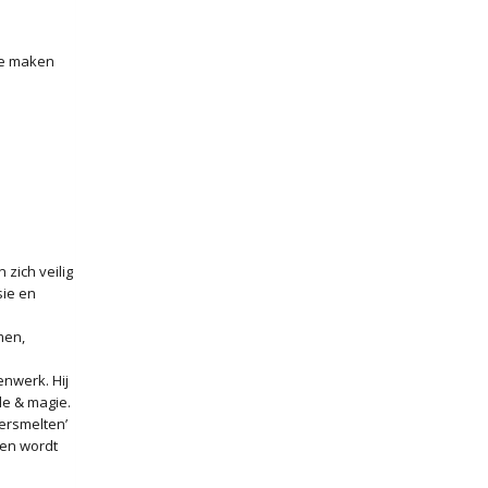
 te maken
zich veilig
sie en
men,
enwerk. Hij
de & magie.
versmelten’
een wordt