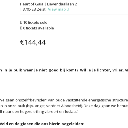
Heart of Gaia | Lievendaallaan 2
| 3705 EB Zeist
View map
10 tickets sold
0 tickets available
€
144,44
n je buik waar je niet goed bij komt? Wil je je lichter, vrijer, v
e gaan onszelf ‘bevrijden’ van oude vastzittende energetische structure
 onze buik (bijv. angst, verdriet & boosheid). Deze dag gaan we benut
 naar een hogere trilling vibreert en ‘loslaat’.
Veld en de gidsen die ons hierin begeleiden: