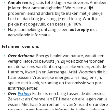
Annuleren
is gratis tot 3 dagen vantevoren. Annuleer
je later door omstandigheden? We zullen altijd
proberen iemand anders blij te maken met je plekje.
Lukt dit dan krijg je alsnog je geld terug. Wordt je
plekje niet opgevuld, dan betaal je 100%.
Na je aanmelding ontvang je een
autoreply
met
aanvullende informatie.
Iets meer over ons
Over Arrianne
: Energy healer van nature, vanuit een
verfijnd liefdevol bewustzijn. Zij voelt zich verbonden
met de wezens van licht en specifieke velden, zoals de
Hathors, Kwan Jin en Aartsengel Ariël. Woorden die bij
haar passen: Vrouwelijke energie, alles mag er zijn,
spelen met klank, stroming en transmissie van pure
licht frequenties.
Over
Esther
:
Esther is een brug tussen de dimensies.
Ze werkt als Channel en ET Healer op alle lagen van je
wezen. Met haar Sterrenfamilie van Sirius B en andere
rassen van ver brengt ze informatie, heling, liefde en