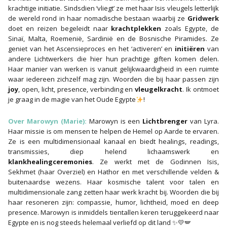
krachtige initiatie. Sindsdien ‘vliegt’ ze met haar Isis vleugels letterlijk
de wereld rond in haar nomadische bestaan waarbij ze
Gridwerk
doet en reizen begeleidt naar
krachtplekken
zoals Egypte, de
Sinaï, Malta, Roemenië, Sardinië en de Bosnische Piramides. Ze
geniet van het Ascensieproces en het ‘activeren’ en
initiëren
van
andere Lichtwerkers die hier hun prachtige giften komen delen.
Haar manier van werken is vanuit gelijkwaardigheid in een ruimte
waar iedereen zichzelf mag zijn. Woorden die bij haar passen zijn
joy
, open, licht, presence, verbinding en
vleugelkracht
. Ik ontmoet
je graag in de magie van het Oude Egypte
!
Over Marowyn (Marie):
Marowyn is een
Lichtbrenger
van Lyra.
Haar missie is om mensen te helpen de Hemel op Aarde te ervaren.
Ze is een multidimensionaal kanaal en biedt healings, readings,
transmissies, diep helend lichaamswerk en
klankhealingceremonies
. Ze werkt met de Godinnen Isis,
Sekhmet (haar Overziel) en Hathor en met verschillende velden &
buitenaardse wezens. Haar kosmische talent voor talen en
multidimensionale zang zetten haar werk kracht bij. Woorden die bij
haar resoneren zijn: compassie, humor, lichtheid, moed en deep
presence. Marowyn is inmiddels tientallen keren teruggekeerd naar
Egypte en is nog steeds helemaal verliefd op dit land ✨️💛🪽