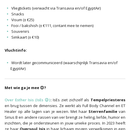
Vliegtickets (verwacht via Transavia en/of EgyptAir)
Snacks
Visum (± €25)
Fooi / bakshish (± €111, contant mee te nemen)
Souvenirs
Simkaart (± €10)
Vluchtinfo:
Wordt later gecommuniceerd (waarschijnlijk Transavia en/of
EgyptAir)
Met wie ga je mee 😊?
Over Esther Isis (IsEs 😉)
:
IsEs ziet zichzelf als
Tempelpriesteres
en brug tussen de dimensies. Ze werkt als Full Body Channel en ET
Healer op alle lagen van je wezen. Met haar
Sterrenfamilie
van
Sirius B en andere rassen van ver brengt ze heling, liefde, humor en
inzichten, die je ondersteunen in jouw unieke proces. In 2023 heeft
ze haar
Oversoul Isis
in haar lichaam mogen verwelkomen in een