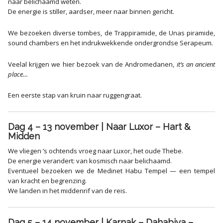
naar belichaamd weten.
De energie is stiller, aardser, meer naar binnen gericht.
We bezoeken diverse tombes, de Trappiramide, de Unas piramide,
sound chambers en het indrukwekkende ondergrondse Serapeum.
Veelal krijgen we hier bezoek van de Andromedanen,
it’s an ancient
place…
Een eerste stap van kruin naar ruggengraat.
Dag 4 – 13 november | Naar Luxor – Hart &
Midden
We vliegen ’s ochtends vroeg naar Luxor, het oude Thebe.
De energie verandert: van kosmisch naar belichaamd.
Eventueel bezoeken we de Medinet Habu Tempel — een tempel
van kracht en begrenzing.
We landen in het middenrif van de reis.
Dag 5 – 14 november | Karnak – Dahabiya –