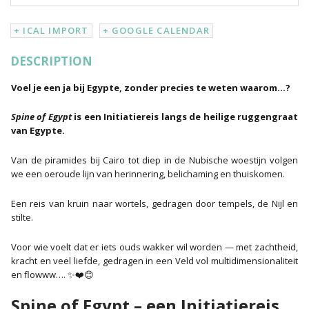
of
Egypt
+ ICAL IMPORT
+ GOOGLE CALENDAR
|
Nov
2027
DESCRIPTION
aantal
Voel je een ja bij Egypte, zonder precies te weten waarom…?
Spine of Egypt
is een Initiatiereis langs de heilige ruggengraat
van Egypte.
Van de piramides bij Cairo tot diep in de Nubische woestijn volgen
we een oeroude lijn van herinnering, belichaming en thuiskomen.
Een reis van kruin naar wortels, gedragen door tempels, de Nijl en
stilte.
Voor wie voelt dat er iets ouds wakker wil worden — met zachtheid,
kracht en veel liefde, gedragen in een Veld vol multidimensionaliteit
en flowww…. ✨❤️😊
Spine of Egypt – een Initiatiereis