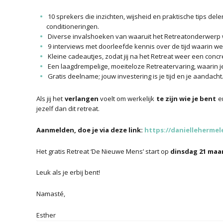
10 sprekers die inzichten, wijsheid en praktische tips delen 
conditioneringen.
Diverse invalshoeken van waaruit het Retreatonderwerp wo
9 interviews met doorleefde kennis over de tijd waarin w
Kleine cadeautjes, zodat jij na het Retreat weer een concre
Een laagdrempelige, moeiteloze Retreatervaring, waarin je
Gratis deelname; jouw investering is je tijd en je aandacht
Als jij het
verlangen
voelt om werkelijk
te zijn wie je bent
en
jezelf dan dit retreat.
Aanmelden, doe je
via deze link:
https://danielleherme
Het gratis Retreat ‘De Nieuwe Mens’ start op
dinsdag 21 maa
Leuk als je erbij bent!
Namasté,
Esther