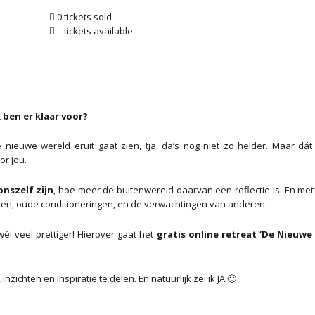
0 tickets sold
– tickets available
 ben er klaar voor?
e nieuwe wereld eruit gaat zien, tja, da’s nog niet zo helder. Maar dá
or jou.
onszelf zijn
, hoe meer de buitenwereld daarvan een reflectie is. En met ‘j
onen, oude conditioneringen, en de verwachtingen van anderen.
 wél veel prettiger! Hierover gaat het
gratis online retreat ‘De Nieuwe
zichten en inspiratie te delen. En natuurlijk zei ik JA 🙂