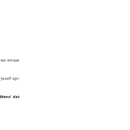
t we ernaar
ezelf zijn’,
 Mens’ dat