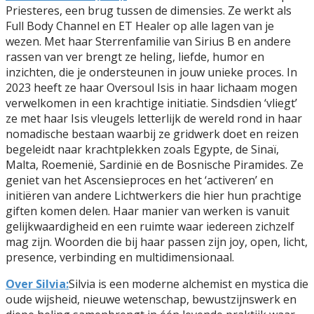
Priesteres, een brug tussen de dimensies. Ze werkt als
Full Body Channel en ET Healer op alle lagen van je
wezen. Met haar Sterrenfamilie van Sirius B en andere
rassen van ver brengt ze heling, liefde, humor en
inzichten, die je ondersteunen in jouw unieke proces. In
2023 heeft ze haar Oversoul Isis in haar lichaam mogen
verwelkomen in een krachtige initiatie. Sindsdien ‘vliegt’
ze met haar Isis vleugels letterlijk de wereld rond in haar
nomadische bestaan waarbij ze gridwerk doet en reizen
begeleidt naar krachtplekken zoals Egypte, de Sinaï,
Malta, Roemenië, Sardinië en de Bosnische Piramides. Ze
geniet van het Ascensieproces en het ‘activeren’ en
initiëren van andere Lichtwerkers die hier hun prachtige
giften komen delen. Haar manier van werken is vanuit
gelijkwaardigheid en een ruimte waar iedereen zichzelf
mag zijn. Woorden die bij haar passen zijn joy, open, licht,
presence, verbinding en multidimensionaal.
Over Silvia:
Silvia is een moderne alchemist en mystica die
oude wijsheid, nieuwe wetenschap, bewustzijnswerk en