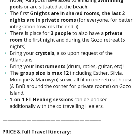
Hotel). All spots have acces to amazing
swimming
pools
or are situated at the
beach
.
The first
6 nights are in shared rooms, the last 2
nights are in private rooms
(for everyone, for better
integration towards the end :)).
There is place for
3 people
to also have a
private
room
the first night and during the Gozo retreat (5
nights).
Bring your
crystals
, also upon request of the
Atlantians.
Bring your
instruments
(drum, ratles, guitar, etc) !
The
group size is max 12
(including Esther, Silvia,
Monique & Marowyn) so we all fit in one retreat house
(& BnB around the corner for private rooms) on Gozo
Island.
1-on-1 ET Healing sessions
can be booked
additionally with the co travelling Healers.
————————————————————–
PRICE & full Travel Itinerary: