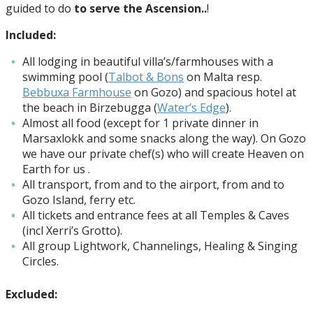
guided to do
to serve the Ascension..
!
Included:
All lodging in beautiful villa’s/farmhouses with a
swimming pool (
Talbot & Bons
on Malta resp.
Bebbuxa Farmhouse
on Gozo) and spacious hotel at
the beach in Birzebugga (
Water’s Edge
).
Almost all food (except for 1 private dinner in
Marsaxlokk and some snacks along the way). On Gozo
we have our private chef(s) who will create Heaven on
Earth for us .
All transport, from and to the airport, from and to
Gozo Island, ferry etc.
All tickets and entrance fees at all Temples & Caves
(incl Xerri’s Grotto).
All group Lightwork, Channelings, Healing & Singing
Circles.
Excluded: