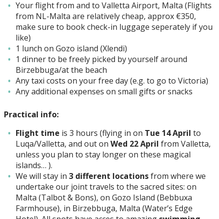
Your flight from and to Valletta Airport, Malta (Flights
from NL-Malta are relatively cheap, approx €350,
make sure to book check-in luggage seperately if you
like)
1 lunch on Gozo island (Xlendi)
1 dinner to be freely picked by yourself around
Birzebbuga/at the beach
Any taxi costs on your free day (e.g. to go to Victoria)
Any additional expenses on small gifts or snacks
Practical info:
Flight time
is 3 hours (flying in on
Tue 14 April
to
Luqa/Valletta, and out on
Wed 22 April
from Valletta,
unless you plan to stay longer on these magical
islands… ).
We will stay in
3 different locations
from where we
undertake our joint travels to the sacred sites: on
Malta (Talbot & Bons), on Gozo Island (Bebbuxa
Farmhouse), in Birzebbuga, Malta (Water’s Edge