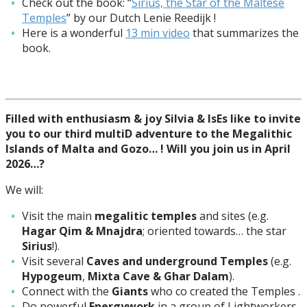
Check out the book: “
Sirius, the Star of the Maltese
Temples
” by our Dutch Lenie Reedijk !
Here is a wonderful
13 min video
that summarizes the
book.
Filled with enthusiasm & joy Silvia & IsEs like to invite
you to our third multiD adventure to the Megalithic
Islands of Malta and Gozo… ! Will you join us in April
2026…?
We will:
Visit the main
megalitic temples
and sites (e.g.
Hagar Qim & Mnajdra
; oriented towards… the star
Sirius
!).
Visit several
Caves and underground Temples
(e.g.
Hypogeum
,
Mixta Cave & Ghar Dalam
).
Connect with the
Giants
who co created the Temples .
Do powerful
Energywork
in a group of Lightworkers