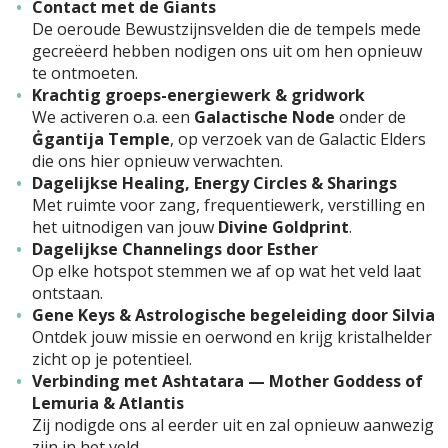
Contact met de Giants
De oeroude Bewustzijnsvelden die de tempels mede
gecreëerd hebben nodigen ons uit om hen opnieuw
te ontmoeten.
Krachtig groeps-energie­werk & gridwork
We activeren o.a. een
Galactische Node
onder de
Ġgantija Temple
, op verzoek van de Galactic Elders
die ons hier opnieuw verwachten.
Dagelijkse Healing, Energy Circles & Sharings
Met ruimte voor zang, frequentiewerk, verstilling en
het uitnodigen van jouw
Divine Goldprint
.
Dagelijkse Channelings door Esther
Op elke hotspot stemmen we af op wat het veld laat
ontstaan.
Gene Keys & Astrologische begeleiding door Silvia
Ontdek jouw missie en oerwond en krijg kristalhelder
zicht op je potentieel.
Verbinding met Ashtatara — Mother Goddess of
Lemuria & Atlantis
Zij nodigde ons al eerder uit en zal opnieuw aanwezig
zijn in het veld.