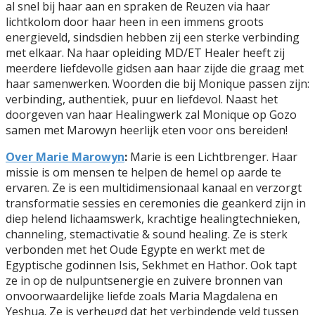
al snel bij haar aan en spraken de Reuzen via haar
lichtkolom door haar heen in een immens groots
energieveld, sindsdien hebben zij een sterke verbinding
met elkaar. Na haar opleiding MD/ET Healer heeft zij
meerdere liefdevolle gidsen aan haar zijde die graag met
haar samenwerken. Woorden die bij Monique passen zijn:
verbinding, authentiek, puur en liefdevol. Naast het
doorgeven van haar Healingwerk zal Monique op Gozo
samen met Marowyn heerlijk eten voor ons bereiden!
Over Marie Marowyn
:
Marie is een Lichtbrenger. Haar
missie is om mensen te helpen de hemel op aarde te
ervaren. Ze is een multidimensionaal kanaal en verzorgt
transformatie sessies en ceremonies die geankerd zijn in
diep helend lichaamswerk, krachtige healingtechnieken,
channeling, stemactivatie & sound healing. Ze is sterk
verbonden met het Oude Egypte en werkt met de
Egyptische godinnen Isis, Sekhmet en Hathor. Ook tapt
ze in op de nulpuntsenergie en zuivere bronnen van
onvoorwaardelijke liefde zoals Maria Magdalena en
Yeshua. Ze is verheugd dat het verbindende veld tussen