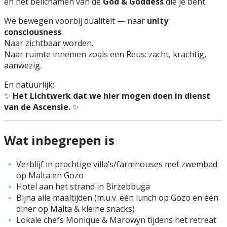
en het belichamen van de
God & Goddess
die je bent.
We bewegen voorbij dualiteit — naar
unity
consciousness
.
Naar zichtbaar worden.
Naar ruimte innemen zoals een Reus: zacht, krachtig,
aanwezig.
En natuurlijk:
✨
Het Lichtwerk dat we hier mogen doen in dienst
van de Ascensie.
✨
Wat inbegrepen is
Verblijf in prachtige villa’s/farmhouses met zwembad
op Malta en Gozo
Hotel aan het strand in Birżebbuġa
Bijna alle maaltijden (m.u.v. één lunch op Gozo en één
diner op Malta & kleine snacks)
Lokale chefs Monique & Marowyn tijdens het retreat