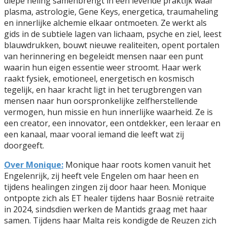
diepe heling samenbrengt in één levende praktijk waar
plasma, astrologie, Gene Keys, energetica, traumaheling
en innerlijke alchemie elkaar ontmoeten. Ze werkt als
gids in de subtiele lagen van lichaam, psyche en ziel, leest
blauwdrukken, bouwt nieuwe realiteiten, opent portalen
van herinnering en begeleidt mensen naar een punt
waarin hun eigen essentie weer stroomt. Haar werk
raakt fysiek, emotioneel, energetisch en kosmisch
tegelijk, en haar kracht ligt in het terugbrengen van
mensen naar hun oorspronkelijke zelfherstellende
vermogen, hun missie en hun innerlijke waarheid. Ze is
een creator, een innovator, een ontdekker, een leraar en
een kanaal, maar vooral iemand die leeft wat zij
doorgeeft.
Over Monique:
Monique haar roots komen vanuit het
Engelenrijk, zij heeft vele Engelen om haar heen en
tijdens healingen zingen zij door haar heen. Monique
ontpopte zich als ET healer tijdens haar Bosnië retraite
in 2024, sindsdien werken de Mantids graag met haar
samen. Tijdens haar Malta reis kondigde de Reuzen zich