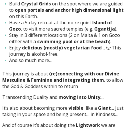
Build
Crystal Grids
on the spot where we are guided
to
open portals and anchor high dimensional light
on this Earth.
Have a 5-day retreat at the more quiet
Island of
Gozo
, to visit more sacred temples (e.g.
Ggantija
).
Stay in 3 different locations (2 on Malta & 1 on Gozo
either with a
swimming pool or at the beach
).
Enjoy
delicious (mostly) vegetarian food
… 🙂 This
journey is alcohol-free.
And so much more…
This journey is about
(re)connecting with our Divine
Masculine & Feminine and integrating them
, to allow
the God & Goddess within to return
Transcending Duality and
moving into Unity
….
It’s also about becoming more
visible
, like a
Giant
… Just
taking in your space and being present… in Kindness…
And of course it’s about doing the
Lightwork
we are