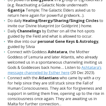
(e.g. Reactivating a Galactic Node underneath
Ggantija
Temple; The Galactic Elders asked us to
return here again for powerful gridwork…).
Do daily
Healing/Energy/Sharing/Singing Circles
to
invite our Divine blueprint (or Goldprint ) home.
Daily
Channelings
by Esther on all the hot-spots
guided by the Field and what is allowed to occur.
We dive into our
personal Gene Keys & Astrology
,
guided by Silvia
Connect with Goddess
Ashtatara
, the Mother
Goddess of Lemuria and later Atlantis, who already
welcomed us in a spontaneous channeling inviting us
Gods & Goddesses back home…. Listen to
Ashtatara’s
message channeled by Esther here
(20 Dec 2023).
Connect with the
Atlantians
who came by with a cry
for help since they are still stuck since the Fall of
Human Consciousness. They ask for forgiveness and
support in setting them free, opening up to the rise in
consciousness once again. They are awaiting us in
Malta for further connection…