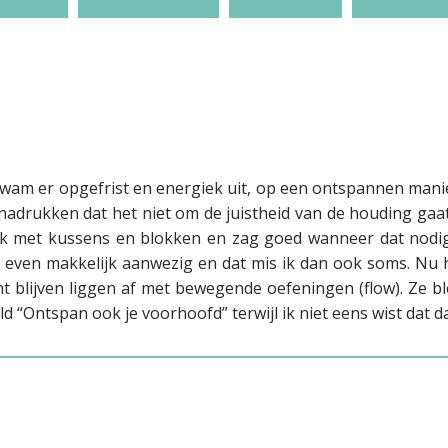
ealing
Channeling
Retreats
Reconne
k kwam er opgefrist en energiek uit, op een ontspannen manie
benadrukken dat het niet om de juistheid van de houding gaa
k met kussens en blokken en zag goed wanneer dat nodig wa
jd even makkelijk aanwezig en dat mis ik dan ook soms. Nu 
t blijven liggen af met bewegende oefeningen (flow). Ze b
 “Ontspan ook je voorhoofd” terwijl ik niet eens wist dat d