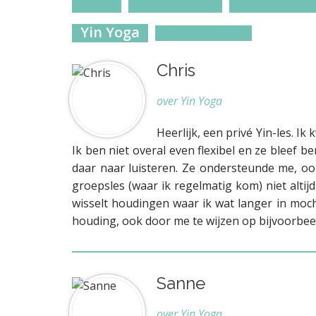
Alles
ET Healing
Afstandsh
n
t
Yin Yoga
AuraTouch
Chris
over Yin Yoga
Heerlijk, een privé Yin-les. I
Ik ben niet overal even flexibel en ze bleef 
daar naar luisteren. Ze ondersteunde me, oo
groepsles (waar ik regelmatig kom) niet alti
wisselt houdingen waar ik wat langer in moch
houding, ook door me te wijzen op bijvoorbeeld
Sanne
over Yin Yoga