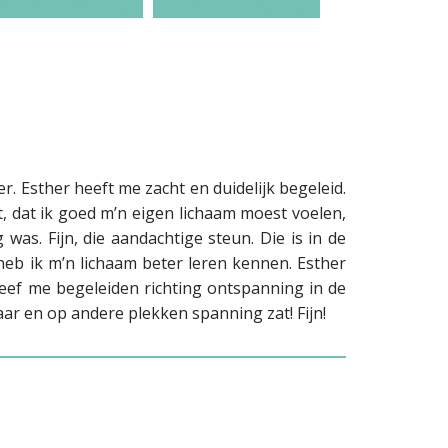
ctive Healing
Dierenhealing
o
a
j
n
e
n
c
e
t
l
s
r. Esther heeft me zacht en duidelijk begeleid.
t, dat ik goed m’n eigen lichaam moest voelen,
s. Fijn, die aandachtige steun. Die is in de
heb ik m’n lichaam beter leren kennen. Esther
leef me begeleiden richting ontspanning in de
aar en op andere plekken spanning zat! Fijn!