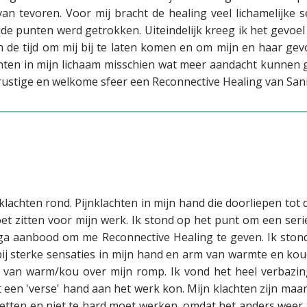
van tevoren. Voor mij bracht de healing veel lichamelijke 
de punten werd getrokken. Uiteindelijk kreeg ik het gevoe
im de tijd om mij bij te laten komen en om mijn en haar gev
unten in mijn lichaam misschien wat meer aandacht kunnen g
ustige en welkome sfeer een Reconnective Healing van Sani
I klachten rond. Pijnklachten in mijn hand die doorliepen tot
t zitten voor mijn werk. Ik stond op het punt om een seri
ga aanbood om me Reconnective Healing te geven. Ik ston
bij sterke sensaties in mijn hand en arm van warmte en kou
d van warm/kou over mijn romp. Ik vond het heel verbazi
et een 'verse' hand aan het werk kon. Mijn klachten zijn ma
 letten en niet te hard moet werken, omdat het anders weer 