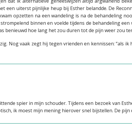
en dat ik alternatieve geneeswijzen altijd argwanend be
t een uiterst pijnlijke heup bij Esther belandde. De Reconn
ds kwam opzetten na een wandeling is na de behandeling no
 strompelend binnen en voelde tijdens de behandeling een
was benieuwd hoe lang het zou duren tot de pijn weer zou te
g. Nog vaak zegt hij tegen vrienden en kennissen: “als ik h
zittende spier in mijn schouder. Tijdens een bezoek van Est
isch, ik moest mijn mening hierover snel bijstellen. De pijn 