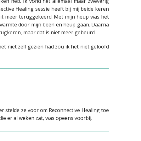
keken
heb. Ik vond het allemaal maar zweverig
ective Healing sessie heeft bij mij beide keren
oit meer teruggekeerd. Met mijn heup was het
 warmte door mijn been en heup gaan. Daarna
rugkeren, maar dat is niet meer gebeurd.
et niet zelf gezien had zou ik het niet geloofd
her stelde ze voor om Reconnective Healing toe
die er al weken zat, was opeens voorbij.