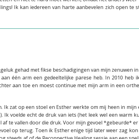
ngs! Ik kan iedereen van harte aanbevelen zich open te ste
geluk gehad met fikse beschadigingen van mijn zenuwen in 
an één arm een gedeeltelijke parese heb. In 2010 heb ik
echter aan toe en moest continue met mijn arm in een orthe
. Ik zat op een stoel en Esther werkte om mij heen in mijn 
en). Ik voelde echt de druk van iets (het leek wel een warm
af te vallen door die druk. Voor mijn gevoel *gebeurde* er ec
evoel op terug. Toen ik Esther enige tijd later weer zag kon
g steeds af of de Reconnective Healing sessie aan een snell