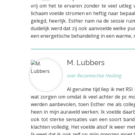
vrij om het te ervaren zonder te veel uitleg 
lichaam voelde stromen en heftig naar bepaal
gelegd, heerlijk. Esther nam na de sessie ru
duidelijk werd dat zij ook aanvoelde welke p
een energetische behandeling in een warme, r
M. Lubbers
over Reconnective Healing
Al geruime tijd liep ik met RS
wat zorgen om omdat ik veel achter de pc moe
werden aanbevolen, toen Esther me als colle
heen in mijn auraveld werken. Ik voelde daar
ook tot sterke sensaties van een soort ban
klachten volledig. Het voelde alsof ik weer m
Ik weet dat ik ook zelf op mijn grenzen moet