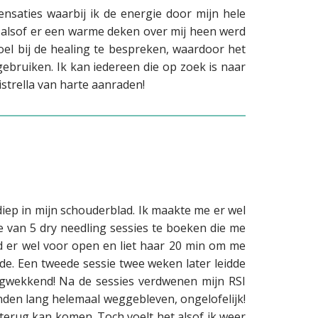
sensaties waarbij ik de energie door mijn hele
l alsof er een warme deken over mij heen werd
oel bij de healing te bespreken, waardoor het
ebruiken. Ik kan iedereen die op zoek is naar
strella van harte aanraden!
 diep in mijn schouderblad. Ik maakte me er wel
e van 5 dry needling sessies te boeken die me
d er wel voor open en liet haar 20 min om me
de. Een tweede sessie twee weken later leidde
ngwekkend! Na de sessies verdwenen mijn RSI
anden lang helemaal weggebleven, ongelofelijk!
terug kan komen. Toch voelt het alsof ik weer