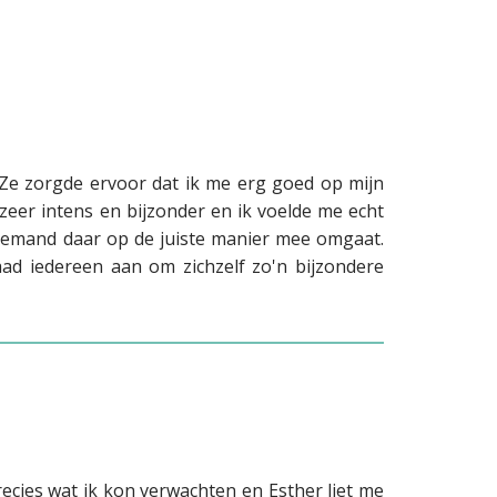
o
a
j
n
e
n
c
e
t
l
s
. Ze zorgde ervoor dat ik me erg goed op mijn
eer intens en bijzonder en ik voelde me echt
s iemand daar op de juiste manier mee omgaat.
aad iedereen aan om zichzelf zo'n bijzondere
recies wat ik kon verwachten en Esther liet me