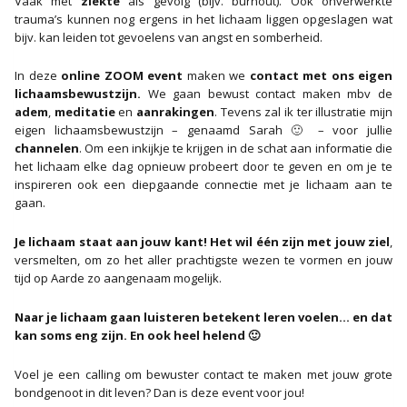
Vaak met
ziekte
als gevolg (bijv. burnout). Ook onverwerkte
trauma’s kunnen nog ergens in het lichaam liggen opgeslagen wat
bijv. kan leiden tot gevoelens van angst en somberheid.
In deze
online ZOOM event
maken we
contact met ons eigen
lichaamsbewustzijn.
We gaan bewust contact maken mbv de
adem
,
meditatie
en
aanrakingen
. Tevens zal ik ter illustratie mijn
eigen lichaamsbewustzijn – genaamd Sarah 🙂 – voor jullie
channelen
. Om een inkijkje te krijgen in de schat aan informatie die
het lichaam elke dag opnieuw probeert door te geven en om je te
inspireren ook een diepgaande connectie met je lichaam aan te
gaan.
Je lichaam staat aan jouw kant!
Het wil één zijn met jouw ziel
,
versmelten, om zo het aller prachtigste wezen te vormen en jouw
tijd op Aarde zo aangenaam mogelijk.
Naar je lichaam gaan luisteren betekent leren voelen… en dat
kan soms eng zijn. En ook heel helend 🙂
Voel je een calling om bewuster contact te maken met jouw grote
bondgenoot in dit leven? Dan is deze event voor jou!