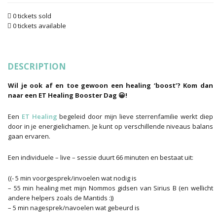
0 tickets sold
0 tickets available
DESCRIPTION
Wil je ook af en toe gewoon een healing ‘boost’? Kom dan
naar een ET Healing Booster Dag 😀!
Een
ET Healing
begeleid door mijn lieve sterrenfamilie werkt diep
door in je energielichamen. Je kunt op verschillende niveaus balans
gaan ervaren.
Een individuele – live – sessie duurt 66 minuten en bestaat uit:
((- 5 min voorgesprek/invoelen wat nodig is
– 55 min healing met mijn Nommos gidsen van Sirius B (en wellicht
andere helpers zoals de Mantids :))
– 5 min nagesprek/navoelen wat gebeurd is