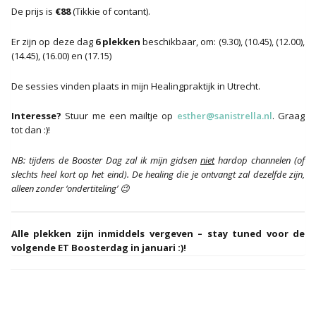
De prijs is
€88
(Tikkie of contant).
Er zijn op deze dag
6 plekken
beschikbaar, om: (9.30), (10.45), (12.00),
(14.45), (16.00) en (17.15)
De sessies vinden plaats in mijn Healingpraktijk in Utrecht.
Interesse?
Stuur me een mailtje op
esther@sanistrella.nl
. Graag
tot dan :)!
NB: tijdens de Booster Dag zal ik mijn gidsen
niet
hardop channelen (of
slechts heel kort op het eind). De healing die je ontvangt zal dezelfde zijn,
alleen zonder ‘ondertiteling’ 😉
Alle plekken zijn inmiddels vergeven – stay tuned voor de
volgende ET Boosterdag in januari :)!