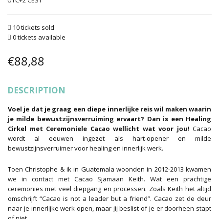
UTC+2
10 tickets sold
0 tickets available
€
88,88
DESCRIPTION
Voel je dat je graag een diepe innerlijke reis wil maken waarin
je milde bewustzijnsverruiming ervaart? Dan is een Healing
Cirkel met Ceremoniele Cacao wellicht wat voor jou!
Cacao
wordt al eeuwen ingezet als hart-opener en milde
bewustzijnsverruimer voor healing en innerlijk werk.
Toen Christophe & ik in Guatemala woonden in 2012-2013 kwamen
we in contact met Cacao Sjamaan Keith. Wat een prachtige
ceremonies met veel diepgang en processen. Zoals Keith het altijd
omschrijft “Cacao is not a leader but a friend”. Cacao zet de deur
naar je innerlijke werk open, maar jij beslist of je er doorheen stapt
of niet…