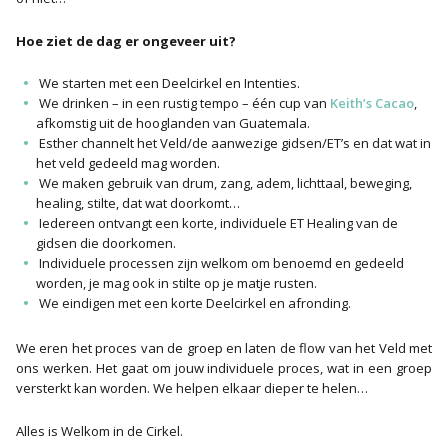
Hoe ziet de dag er ongeveer uit?
We starten met een Deelcirkel en Intenties.
We drinken – in een rustig tempo – één cup van
Keith’s Cacao
,
afkomstig uit de hooglanden van Guatemala.
Esther channelt het Veld/de aanwezige gidsen/ET’s en dat wat in
het veld gedeeld mag worden.
We maken gebruik van drum, zang, adem, lichttaal, beweging,
healing, stilte, dat wat doorkomt…
Iedereen ontvangt een korte, individuele ET Healing van de
gidsen die doorkomen.
Individuele processen zijn welkom om benoemd en gedeeld
worden, je mag ook in stilte op je matje rusten.
We eindigen met een korte Deelcirkel en afronding.
We eren het proces van de groep en laten de flow van het Veld met
ons werken. Het gaat om jouw individuele proces, wat in een groep
versterkt kan worden. We helpen elkaar dieper te helen…
Alles is Welkom in de Cirkel.