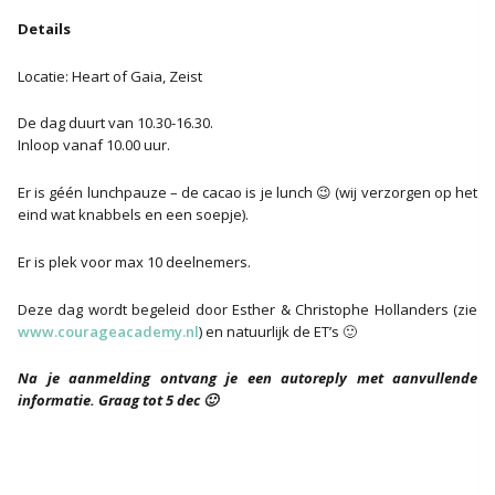
Details
Locatie: Heart of Gaia, Zeist
De dag duurt van 10.30-16.30.
Inloop vanaf 10.00 uur.
Er is géén lunchpauze – de cacao is je lunch 😉 (wij verzorgen op het
eind wat knabbels en een soepje).
Er is plek voor max 10 deelnemers.
Deze dag wordt begeleid door Esther & Christophe Hollanders (zie
www.courageacademy.nl
) en natuurlijk de ET’s 🙂
Na je aanmelding ontvang je een autoreply met aanvullende
informatie. Graag tot 5 dec 🙂