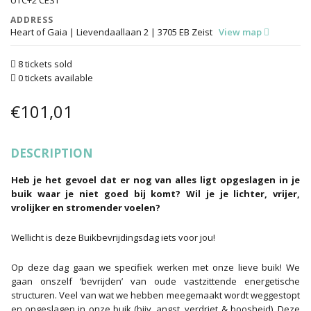
UTC+2
ADDRESS
Heart of Gaia | Lievendaallaan 2 | 3705 EB Zeist
View map
8 tickets sold
0 tickets available
€
101,01
DESCRIPTION
Heb je het gevoel dat er nog van alles ligt opgeslagen in je
buik waar je niet goed bij komt? Wil je je lichter, vrijer,
vrolijker en stromender voelen?
Wellicht is deze Buikbevrijdingsdag iets voor jou!
Op deze dag gaan we specifiek werken met onze lieve buik! We
gaan onszelf ‘bevrijden’ van oude vastzittende energetische
structuren. Veel van wat we hebben meegemaakt wordt weggestopt
en opgeslagen in onze buik (bijv. angst, verdriet & boosheid). Deze