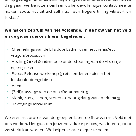
dag gaan we benutten om hier op liefdevolle wijze contact mee te
maken zodat het uit zichzelf naar een hogere trilling vibreert en
‘loslaat’.
We maken gebruik van het volgende, in de flow van het Veld
en de gidsen die ons hierin begeleiden:
Channelings van de ETs door Esther over het thema/evt
vragen/processen
Healing Cirkel & individuele ondersteuning van de ETs en je
eigen gidsen
Psoas Release workshop (grote lendenenspier in het
bekkenbodemgebied)
Adem
(Zelf)massage van de buik/De-armouring
Klank, Zang, Tonen, Kreten (al naar gelang wat doorkomt ;))
Beweging/Dans/Drum
We eren het proces van de groep en laten de flow van het Veld met
ons werken. Het gaat om jouw individuele proces, wat in een groep
versterkt kan worden. We helpen elkaar dieper te helen…