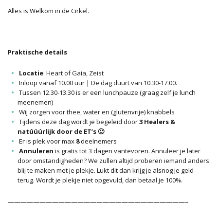
Alles is Welkom in de Cirkel.
Praktische details
Locatie
: Heart of Gaia, Zeist
Inloop vanaf 10.00 uur | De dag duurt van 10.30-17.00.
Tussen 12.30-13.30 is er een lunchpauze (graag zelf je lunch
meenemen)
Wij zorgen voor thee, water en (glutenvrije) knabbels
Tijdens deze dag wordt je begeleid door
3 Healers &
natúúúrlijk door de ET’s
🙂
Er is plek voor max
8
deelnemers
Annuleren
is gratis tot 3 dagen vantevoren. Annuleer je later
door omstandigheden? We zullen altijd proberen iemand anders
blij te maken met je plekje. Lukt dit dan krijg je alsnog je geld
terug. Wordt je plekje niet opgevuld, dan betaal je 100%.
————————————————————————————–