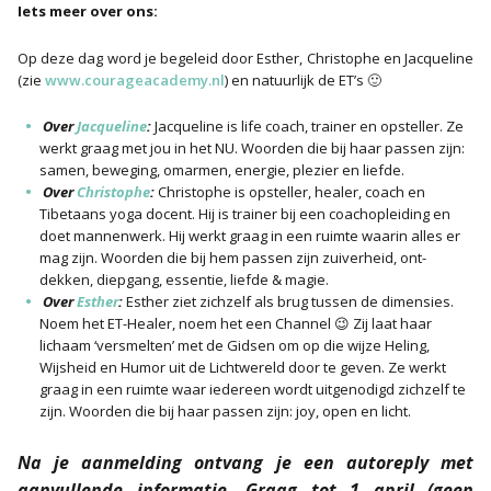
Iets meer over ons:
Op deze dag word je begeleid door Esther, Christophe en Jacqueline
(zie
www.courageacademy.nl
) en natuurlijk de ET’s 🙂
Over
Jacqueline
:
Jacqueline is life coach, trainer en opsteller. Ze
werkt graag met jou in het NU. Woorden die bij haar passen zijn:
samen, beweging, omarmen, energie, plezier en liefde.
Over
Christophe
:
Christophe is opsteller, healer, coach en
Tibetaans yoga docent. Hij is trainer bij een coachopleiding en
doet mannenwerk. Hij werkt graag in een ruimte waarin alles er
mag zijn. Woorden die bij hem passen zijn zuiverheid, ont-
dekken, diepgang, essentie, liefde & magie.
Over
Esther
:
Esther ziet zichzelf als brug tussen de dimensies.
Noem het ET-Healer, noem het een Channel 😉 Zij laat haar
lichaam ‘versmelten’ met de Gidsen om op die wijze Heling,
Wijsheid en Humor uit de Lichtwereld door te geven. Ze werkt
graag in een ruimte waar iedereen wordt uitgenodigd zichzelf te
zijn. Woorden die bij haar passen zijn: joy, open en licht.
Na je aanmelding ontvang je een autoreply met
aanvullende informatie. Graag tot 1 april (geen