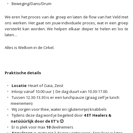
Beweging/Dans/Drum
We eren het proces van de groep en laten de flow van het Veld met
ons werken. Het gaat om jouw individuele proces, wat in een groep
versterkt kan worden. We helpen elkaar dieper te helen en los te
laten…
Alles is Welkom in de Cirkel.
Praktische details
Locatie
: Heart of Gaia, Zeist
Inloop vanaf 10.00 uur | De dag duurt van 10.30-17.00.
Tussen 12.30-13.30 is er een lunchpauze (graag zelf je lunch
meenemen)
Wij zorgen voor thee, water en (glutenvrije) knabbels
Tijdens deze dag word je begeleid door
4 ET Healers &
natúúúrlijk door de ET’s
🙂
Er is plek voor max
10
deelnemers
Annuleren
is gratis tot 3 dagen vantevoren. Annuleer je later