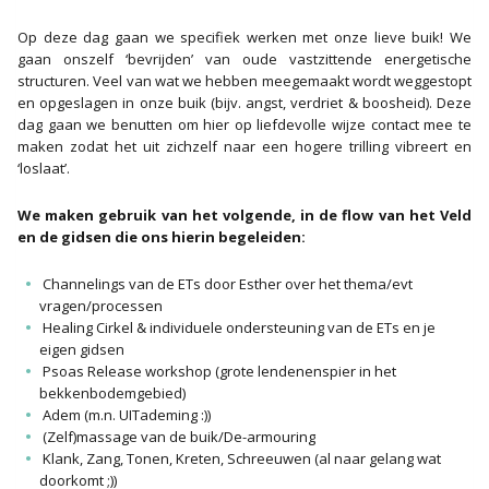
Op deze dag gaan we specifiek werken met onze lieve buik! We
gaan onszelf ‘bevrijden’ van oude vastzittende energetische
structuren. Veel van wat we hebben meegemaakt wordt weggestopt
en opgeslagen in onze buik (bijv. angst, verdriet & boosheid). Deze
dag gaan we benutten om hier op liefdevolle wijze contact mee te
maken zodat het uit zichzelf naar een hogere trilling vibreert en
‘loslaat’.
We maken gebruik van het volgende, in de flow van het Veld
en de gidsen die ons hierin begeleiden:
Channelings van de ETs door Esther over het thema/evt
vragen/processen
Healing Cirkel & individuele ondersteuning van de ETs en je
eigen gidsen
Psoas Release workshop (grote lendenenspier in het
bekkenbodemgebied)
Adem (m.n. UITademing :))
(Zelf)massage van de buik/De-armouring
Klank, Zang, Tonen, Kreten, Schreeuwen (al naar gelang wat
doorkomt ;))