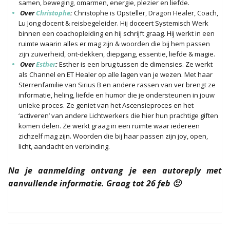
samen, beweging, omarmen, energie, plezier en liefde.
Over
Christophe
:
Christophe is Opsteller, Dragon Healer, Coach,
Lu Jong docent & reisbegeleider. Hij doceert Systemisch Werk
binnen een coachopleiding en hij schrijft graag. Hij werkt in een
ruimte waarin alles er mag zijn & woorden die bij hem passen
zijn zuiverheid, ont-dekken, diepgang, essentie, liefde & magie.
Over
Esther
:
Esther is een brug tussen de dimensies. Ze werkt
als Channel en ET Healer op alle lagen van je wezen. Met haar
Sterrenfamilie van Sirius B en andere rassen van ver brengt ze
informatie, heling, liefde en humor die je ondersteunen in jouw
unieke proces. Ze geniet van het Ascensieproces en het
‘activeren’ van andere Lichtwerkers die hier hun prachtige giften
komen delen. Ze werkt graag in een ruimte waar iedereen
zichzelf mag zijn. Woorden die bij haar passen zijn joy, open,
licht, aandacht en verbinding.
Na je aanmelding ontvang je een autoreply met
aanvullende informatie. Graag tot 26 feb 🙂