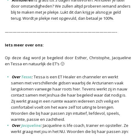
door omstandigheden? We zullen altijd proberen iemand anders
blij te maken met je plekje. Lukt dit dan krijg je alsnog je geld
terug. Wordt je plekje niet opgevuld, dan betaal je 100%.
————————————————————————————–
Iets meer over ons:
Op deze dag word je begeleid door Esther, Christophe, Jacqueline
en Tessa en natuurlijk de ET’s 🙂
Over
Tessa
:
Tessa is een ET Healer en channeler en werkt
samen met verschillende gidsen waarbij de Arcturianen vaak
langskomen vanwege haar roots hier. Tevens werkt zij in nauw
contact samen met Jeshua die haar begeleid waar dat nodig is.
Zij werkt graag in een ruimte waarin iedereen zich veilig en
comfortabel voelt om het ware zelf tot uiting te brengen.
Woorden die bij haar passen zijn intuïtief, liefdevol, speels,
warmte, passie en zachtheid.
Over
Jacqueline
:
Jacqueline is life coach, trainer en opsteller. Ze
werkt graag met jou in het NU. Woorden die bij haar passen zijn: