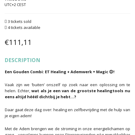
UTC+2
3 tickets sold
4 tickets available
€
111,11
DESCRIPTION
Een Gouden Combi: ET Healing + Ademwerk = Magic
😊
!
Vaak zijn we ‘buiten’ onszelf op zoek naar een oplossing om te
helen. Echter,
wat als je een van de grootste healingtools nu
eens altijd hééél dichtbij je hebt…?
Daar gaat deze dag over: healing en zelfbevrijding met de hulp van
je eigen adem!
Met de Adem brengen we de stroming in onze energielichamen op
gang – vervolgens kunnen onze Sterrenvrienden nòg gemakkelijker