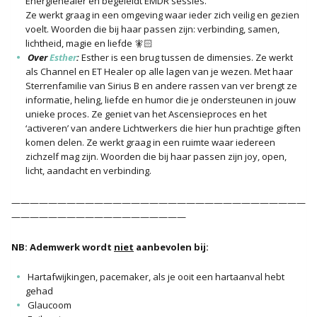
Energiehealer en begeleidt EMDR sessies.
Ze werkt graag in een omgeving waar ieder zich veilig en gezien
voelt. Woorden die bij haar passen zijn: verbinding, samen,
lichtheid, magie en liefde 🧚🏻
Over
Esther
:
Esther is een brug tussen de dimensies. Ze werkt
als Channel en ET Healer op alle lagen van je wezen. Met haar
Sterrenfamilie van Sirius B en andere rassen van ver brengt ze
informatie, heling, liefde en humor die je ondersteunen in jouw
unieke proces. Ze geniet van het Ascensieproces en het
‘activeren’ van andere Lichtwerkers die hier hun prachtige giften
komen delen. Ze werkt graag in een ruimte waar iedereen
zichzelf mag zijn. Woorden die bij haar passen zijn joy, open,
licht, aandacht en verbinding.
————————————————————————————————
———————————————————
NB: Ademwerk wordt
niet
aanbevolen bij:
Hartafwijkingen, pacemaker, als je ooit een hartaanval hebt
gehad
Glaucoom