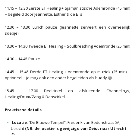
11.15 – 12.30 Eerste ET Healing + Sjamanistische Ademronde (45 min)
– begeleid door Jeannette, Esther & de ETs
12.30 – 13.30 Lunch pauze (Jeannette serveert een overheerlijk
soepje)
13.30 – 14.30 Tweede ET Healing + Soulbreathing Ademronde (25 min)
14.30 – 14.45 Pauze
14.45 – 15.45 Derde ET Healing + Ademronde op muziek (25 min) –
optioneel – je mag ook een ander begeleiden als buddy 🙂
15.45 – 17.00 Deelcirkel en afsluitende Channelings,
Healing/Drum/Zang & Danscirkel
Praktische details
Locatie
: “De Blauwe Tempel”, Frederik van Eedenstraat 5A,
Utrecht
(NB: de locatie is gewijzigd van Zeist naar Utrecht
:))