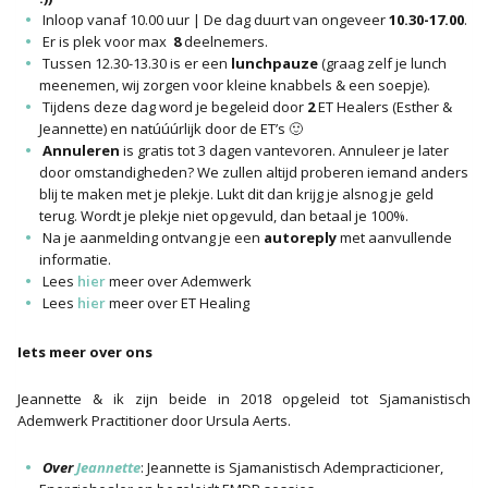
Inloop vanaf 10.00 uur | De dag duurt van ongeveer
10.30-17.00
.
Er is plek voor max
8
deelnemers.
Tussen 12.30-13.30 is er een
lunchpauze
(graag zelf je lunch
meenemen, wij zorgen voor kleine knabbels & een soepje).
Tijdens deze dag word je begeleid door
2
ET Healers (Esther &
Jeannette) en natúúúrlijk door de ET’s 🙂
Annuleren
is gratis tot 3 dagen vantevoren. Annuleer je later
door omstandigheden? We zullen altijd proberen iemand anders
blij te maken met je plekje. Lukt dit dan krijg je alsnog je geld
terug. Wordt je plekje niet opgevuld, dan betaal je 100%.
Na je aanmelding ontvang je een
autoreply
met aanvullende
informatie.
Lees
hier
meer over Ademwerk
Lees
hier
meer over ET Healing
Iets meer over ons
Jeannette & ik zijn beide in 2018 opgeleid tot Sjamanistisch
Ademwerk Practitioner door Ursula Aerts.
Over
Jeannette
: Jeannette is Sjamanistisch Adempracticioner,