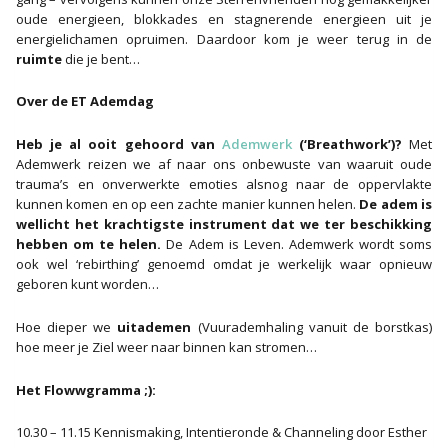
oude energieen, blokkades en stagnerende energieen uit je
energielichamen opruimen. Daardoor kom je weer terug in de
ruimte
die je bent…
Over de ET Ademdag
Heb je al ooit gehoord van
Ademwerk
(‘Breathwork’)?
Met
Ademwerk reizen we af naar ons onbewuste van waaruit oude
trauma’s en onverwerkte emoties alsnog naar de oppervlakte
kunnen komen en op een zachte manier kunnen helen.
De adem is
wellicht het krachtigste instrument dat we ter beschikking
hebben om te helen.
De Adem is Leven. Ademwerk wordt soms
ook wel ‘rebirthing’ genoemd omdat je werkelijk waar opnieuw
geboren kunt worden…
Hoe dieper we
uitademen
(Vuurademhaling vanuit de borstkas)
hoe meer je Ziel weer naar binnen kan stromen…
Het Flowwgramma ;):
10.30 – 11.15 Kennismaking, Intentieronde & Channeling door Esther