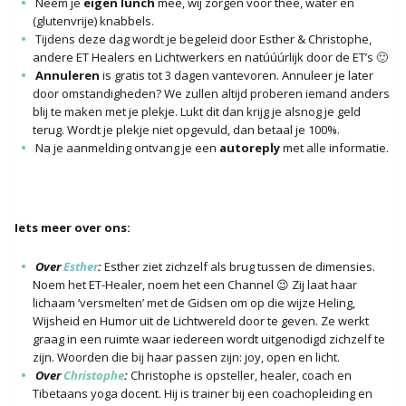
Neem je
eigen lunch
mee, wij zorgen voor thee, water en
(glutenvrije) knabbels.
Tijdens deze dag wordt je begeleid door Esther & Christophe,
andere ET Healers en Lichtwerkers en natúúúrlijk door de ET’s 🙂
Annuleren
is gratis tot 3 dagen vantevoren. Annuleer je later
door omstandigheden? We zullen altijd proberen iemand anders
blij te maken met je plekje. Lukt dit dan krijg je alsnog je geld
terug. Wordt je plekje niet opgevuld, dan betaal je 100%.
Na je aanmelding ontvang je een
autoreply
met alle informatie.
Iets meer over ons:
Over
Esther
:
Esther ziet zichzelf als brug tussen de dimensies.
Noem het ET-Healer, noem het een Channel 😉 Zij laat haar
lichaam ‘versmelten’ met de Gidsen om op die wijze Heling,
Wijsheid en Humor uit de Lichtwereld door te geven. Ze werkt
graag in een ruimte waar iedereen wordt uitgenodigd zichzelf te
zijn. Woorden die bij haar passen zijn: joy, open en licht.
Over
Christophe
:
Christophe is opsteller, healer, coach en
Tibetaans yoga docent. Hij is trainer bij een coachopleiding en