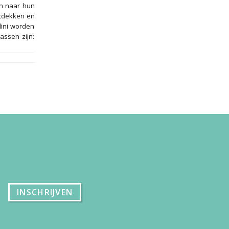
en naar hun
ntdekken en
lini worden
assen zijn: