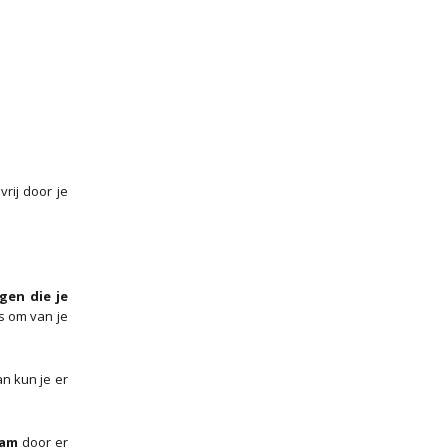
vrij door je
gen die je
s om van je
an kun je er
haam
door er