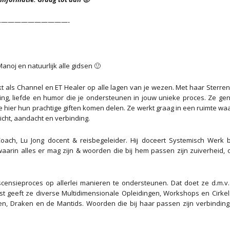
——————————-
anoj en natuurlijk alle gidsen 🙂
t als Channel en ET Healer op alle lagen van je wezen. Met haar Sterren
ling, liefde en humor die je ondersteunen in jouw unieke proces. Ze gen
e hier hun prachtige giften komen delen. Ze werkt graag in een ruimte wa
licht, aandacht en verbinding.
 Coach, Lu Jong docent & reisbegeleider. Hij doceert Systemisch Werk
e waarin alles er mag zijn & woorden die bij hem passen zijn zuiverheid, 
censieproces op allerlei manieren te ondersteunen. Dat doet ze d.m.v.
st geeft ze diverse Multidimensionale Opleidingen, Workshops en Cirkel
 Draken en de Mantids. Woorden die bij haar passen zijn verbinding, 