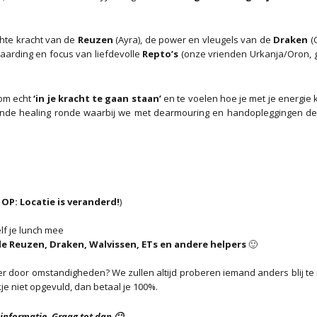
chte kracht van de
Reuzen
(Ayra), de power en vleugels van de
Draken
(C
aarding en focus van liefdevolle
Repto’s
(onze vrienden Urkanja/Oron,
 om echt
‘in je kracht te gaan staan’
en te voelen hoe je met je energie 
ggende healing ronde waarbij we met dearmouring en handopleggingen d
 OP: Locatie is veranderd!
)
lf je lunch mee
de Reuzen, Draken, Walvissen, ETs en andere helpers
🙂
ater door omstandigheden? We zullen altijd proberen iemand anders blij t
lekje niet opgevuld, dan betaal je 100%.
informatie. Graag tot dan 🙂