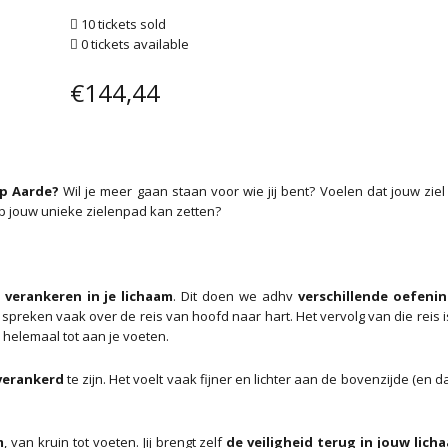
10 tickets sold
0 tickets available
€
144,44
op Aarde?
Wil je meer gaan staan voor wie jij bent? Voelen dat jouw ziel 
 jouw unieke zielenpad kan zetten?
 verankeren in je lichaam
. Dit doen we adhv
verschillende oefenin
spreken vaak over de reis van hoofd naar hart. Het vervolg van die reis i
 helemaal tot aan je voeten.
 verankerd
te zijn. Het voelt vaak fijner en lichter aan de bovenzijde (en d
m
, van kruin tot voeten. Jij brengt zelf
de veiligheid terug in jouw lic