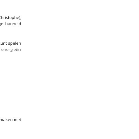
hristophe),
 gechanneld
kunt spelen
e energieën
e maken met