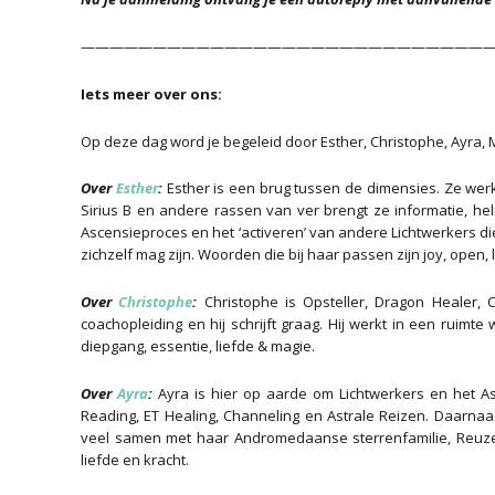
—————————————————————————————
Iets meer over ons:
Op deze dag word je begeleid door Esther, Christophe, Ayra, M
Over
Esther
:
Esther is een brug tussen de dimensies. Ze werk
Sirius B en andere rassen van ver brengt ze informatie, he
Ascensieproces en het ‘activeren’ van andere Lichtwerkers di
zichzelf mag zijn. Woorden die bij haar passen zijn joy, open, 
Over
Christophe
:
Christophe is Opsteller, Dragon Healer,
coachopleiding en hij schrijft graag. Hij werkt in een ruimt
diepgang, essentie, liefde & magie.
Over
Ayra
:
Ayra is hier op aarde om Lichtwerkers en het As
Reading, ET Healing, Channeling en Astrale Reizen. Daarnaa
veel samen met haar Andromedaanse sterrenfamilie, Reuzen,
liefde en kracht.