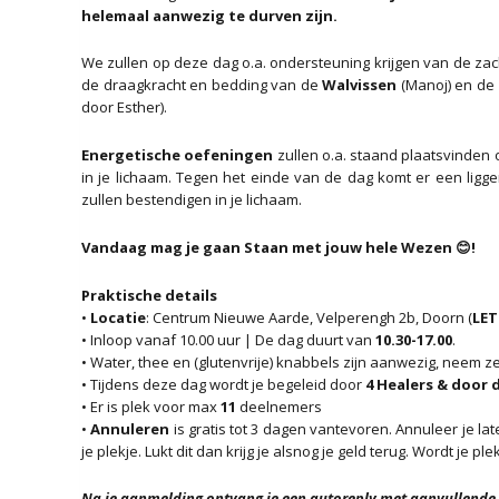
helemaal aanwezig te durven zijn.
We zullen op deze dag o.a. ondersteuning krijgen van de za
de draagkracht en bedding van de
Walvissen
(Manoj) en de 
door Esther).
Energetische oefeningen
zullen o.a. staand plaatsvinden
in je lichaam. Tegen het einde van de dag komt er een li
zullen bestendigen in je lichaam.
Vandaag mag je gaan Staan met jouw hele Wezen 😊!
Praktische details
•
Locatie
: Centrum Nieuwe Aarde, Velperengh 2b, Doorn (
LET
• Inloop vanaf 10.00 uur | De dag duurt van
10.30-17.00
.
• Water, thee en (glutenvrije) knabbels zijn aanwezig, neem ze
• Tijdens deze dag wordt je begeleid door
4 Healers & door 
• Er is plek voor max
11
deelnemers
•
Annuleren
is gratis tot 3 dagen vantevoren. Annuleer je l
je plekje. Lukt dit dan krijg je alsnog je geld terug. Wordt je p
Na je aanmelding ontvang je een autoreply met aanvullende 