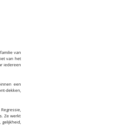
familie van
iet van het
ar iedereen
 binnen een
ont-dekken,
 Regressie,
s. Ze werkt
gelijkheid,