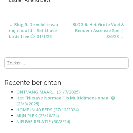
P
← Blog 5: De volière van
BLOG 6: Het Grote Voel &
mijn hoofd – Set those
Benoem Ascensie Spel |
o
birds free 🙂! 31/1/23
8/6/23 →
s
t
n
Zoeken
a
naar:
v
i
Recente berichten
g
ONTVANG MAAR… (31/7/2025)
a
Het “Nieuwe Normaal” is Multidimensionaal 😊
t
(23/3/2025)
i
HOME IN 40 BEDS (27/12/2024)
MIJN PLEK (23/10/24)
o
NIEUWE RELATIE (30/8/24)
n