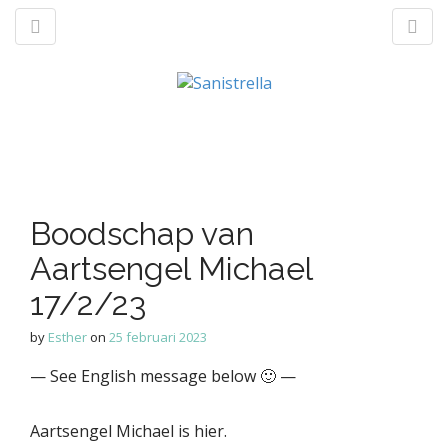
M
S
a
k
n
p
t
Boodschap van
m
o
e
Aartsengel Michael
c
n
o
17/2/23
u
n
t
by
Esther
on
25 februari 2023
e
— See English message below 🙂 —
n
t
Aartsengel Michael is hier.