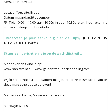
Kerst en Nieuwjaar.
Locatie: Yogasite, Breda
Datum: maandag 29 december
⏰ Tijd: 10.00 – 17.00 uur (10.00u inloop, 10.30u start, hou rekening
met wat uitloop aan het einde…)
️
Reserveer je plek eenvoudig hier via Hipsy
.
(DIT EVENT IS
UITVERKOCHT ✨🙏🌹
)
Stuur een berichtje als je op de wachtlijst wilt.
Meer over ons vind je op:
www.sanistrella.nl | www.goldenfrequencieshealing.com
Wij kijken ernaar uit om samen met jou en onze Kosmische Familie
deze magische dag te beleven!
Met zo veel Liefde, Magie en Sterrenlicht…,
Marowyn & IsEs