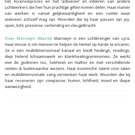
het Ascensieproces en het ‘activeren’ en initiëren van andere
Lichtwerkers die hier hun prachtige giften komen delen. Haar manier
van werken is vanuit gelijkwaardigheid en een ruimte waar
iedereen zichzelf mag zijn. Woorden die bij haar passen zijn joy,
open, licht, presence, verbinding en vleugelkracht.
Over Marowyn (Marie)
: Marowyn is een Lichtbrenger van Lyra.
Haar missie is om mensen te helpen de Hemel op Aarde te ervaren.
Ze is een multidimensionaal kanaal en biedt healings, readings,
diep helend lichaamswerk en klankhealingceremonies. Ze werkt
met de godinnen Isis, Sekhmet en Hathor en met verschillende
velden & buitenaardse wezens. Haar kosmische talent voor talen
en multidimensionale zang versterken haar werk. Woorden die bij
haar resoneren zijn: compassie, humor, lichtheid, moed en diepe
aanwezigheid.