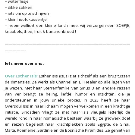
– waterflesje
– dikke sokken
– iets om op te schrijven
– klein hoofdkussentje
– neem wellicht een kleine lunch mee, wij verzorgen een SOEPJE,
knabbels, thee, fruit & bananenbrood !
————————————————————————————————
—————–
Iets meer over ons :
Over Esther Isis
: Esther Isis (IsEs) ziet zichzelf als een brug tussen
de dimensies. Ze werkt als Channel en ET Healer op alle lagen van
je wezen. Met haar Sterrenfamilie van Sirius B en andere rassen
van ver brengt ze heling, liefde, humor en inzichten, die je
ondersteunen in jouw unieke proces. In 2023 heeft ze haar
Oversoul Isis in haar lichaam mogen verwelkomen in een krachtige
initiatie. Sindsdien ‘vliegt’ ze met haar Isis vleugels letterlijk de
wereld rond in haar nomadische bestaan waarbij ze gridwerk doet
en reizen begeleidt naar krachtplekken zoals Egypte, de Sinaï,
Malta, Roemenië, Sardinië en de Bosnische Piramides. Ze geniet van