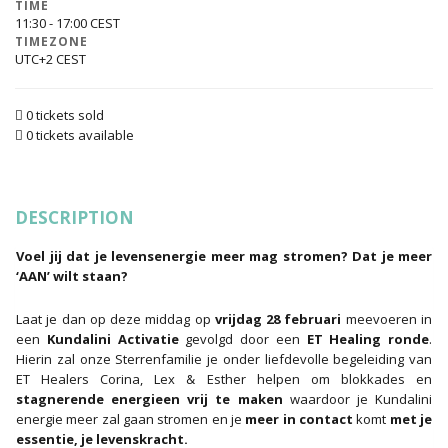
TIME
11:30 - 17:00
TIMEZONE
UTC+2
0 tickets sold
0 tickets available
DESCRIPTION
Voel jij dat je levensenergie meer mag stromen? Dat je meer
‘AAN’ wilt staan?
Laat je dan op deze middag op
vrijdag 28 februari
meevoeren in
een
Kundalini Activatie
gevolgd door een
ET Healing ronde
.
Hierin zal onze Sterrenfamilie je onder liefdevolle begeleiding van
ET Healers Corina, Lex & Esther helpen om blokkades en
stagnerende energieen vrij te maken
waardoor je Kundalini
energie meer zal gaan stromen en je
meer in contact
komt
met je
essentie, je levenskracht.