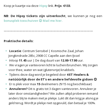
Koop je kaartje via deze
Hipsy
link.
Prijs: €133.
NB: De Hipsy tickets zijn uitverkocht
, we kunnen je nog een
bonusplek toeschuiven 😉 Mail me hier.
—————————————————————————————
Praktische details:
Locatie
: Centrum Sensibel | Kosmische Zaal, Johan
Jongkindrade 285c, 2908 CC Capelle aan den IJssel
Inloop
11.45
uur | De dag duurt van
12.00-17.00
uur.
We vragen je vantevoren licht te luchen/brunchen. Wij zorgen
voor thee, water en wat (glutenvrije) knabbels.
Tijdens deze dag word je begeleid door
4 ET Healers &
natúúúrlijk door de ET’s en andere liefdevolle gidsen 😊
Er is plek voor max
15
deelnemers (
1
/15 nog beschikbaar)
Annuleren?
Dit is gratis tot 3 dagen vantevoren. Annuleer je
later door omstandigheden? We zullen altijd proberen iemand
anders blij te maken met je plekje. Lukt dit dan krijg je alsnog je
geld terug. Wordt je plekje niet opgevuld, dan betaal je 100%.