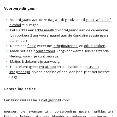
Voorbereidingen:
Voorafgaand aan deze dag wordt geadviseerd
geen cafeïne of
alcohol
te nuttigen.
Eet slechts een
lichte maaltijd
voorafgaand aan de ceremonie
(bij voorkeur 2 uur voorafgaand aan de Kundalini sessie geen
eten meer).
Neem een
flesje
water me,
schrijfmateriaal
en
dikke sokken
.
Maak het jezelf
comfortabel
. Zorg voor warme, lekker zittende
kleding, waarin je kunt bewegen.
Matjes & dekens zijn aanwezig.
Hou rekening met
evt uitloop
en plan voldoende
rust en
integratie tijd
in voor jezelf na afloop, dan haal je er het meeste
uit 😊
Contra-indicaties:
Een Kundalini sessie is
niet geschikt
voor:
mensen die zwanger zijn, borstvoeding geven, hartklachten
hebben, bekend zijn met bloeddrukproblemen, psychoses of