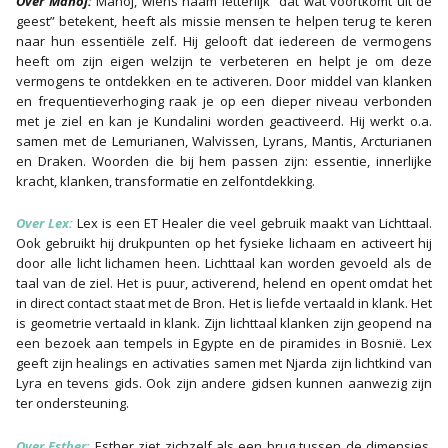
Over Manoj:
Manoj, wiens naam letterlijk “dat wat voortkomt uit de
geest” betekent, heeft als missie mensen te helpen terug te keren
naar hun essentiële zelf. Hij gelooft dat iedereen de vermogens
heeft om zijn eigen welzijn te verbeteren en helpt je om deze
vermogens te ontdekken en te activeren. Door middel van klanken
en frequentieverhoging raak je op een dieper niveau verbonden
met je ziel en kan je Kundalini worden geactiveerd. Hij werkt o.a.
samen met de Lemurianen, Walvissen, Lyrans, Mantis, Arcturianen
en Draken. Woorden die bij hem passen zijn: essentie, innerlijke
kracht, klanken, transformatie en zelfontdekking.
Over Lex
:
Lex is een ET Healer die veel gebruik maakt van Lichttaal.
Ook gebruikt hij drukpunten op het fysieke lichaam en activeert hij
door alle licht lichamen heen. Lichttaal kan worden gevoeld als de
taal van de ziel. Het is puur, activerend, helend en opent omdat het
in direct contact staat met de Bron. Het is liefde vertaald in klank. Het
is geometrie vertaald in klank. Zijn lichttaal klanken zijn geopend na
een bezoek aan tempels in Egypte en de piramides in Bosnië. Lex
geeft zijn healings en activaties samen met Njarda zijn lichtkind van
Lyra en tevens gids. Ook zijn andere gidsen kunnen aanwezig zijn
ter ondersteuning.
Over Esther:
Esther ziet zichzelf als een brug tussen de dimensies.