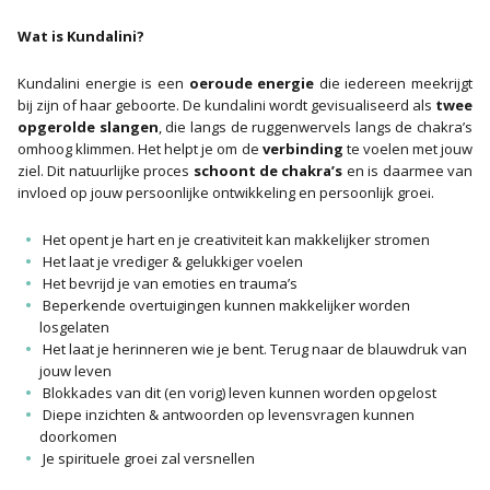
Wat is Kundalini?
Kundalini energie is een
oeroude energie
die iedereen meekrijgt
bij zijn of haar geboorte. De kundalini wordt gevisualiseerd als
twee
opgerolde slangen
, die langs de ruggenwervels langs de chakra’s
omhoog klimmen. Het helpt je om de
verbinding
te voelen met jouw
ziel. Dit natuurlijke proces
schoont de chakra’s
en is daarmee van
invloed op jouw persoonlijke ontwikkeling en persoonlijk groei.
Het opent je hart en je creativiteit kan makkelijker stromen
Het laat je vrediger & gelukkiger voelen
Het bevrijd je van emoties en trauma’s
Beperkende overtuigingen kunnen makkelijker worden
losgelaten
Het laat je herinneren wie je bent. Terug naar de blauwdruk van
jouw leven
Blokkades van dit (en vorig) leven kunnen worden opgelost
Diepe inzichten & antwoorden op levensvragen kunnen
doorkomen
Je spirituele groei zal versnellen