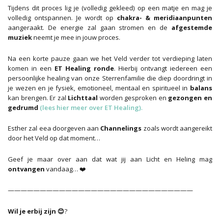
Tijdens dit proces lig je (volledig gekleed) op een matje en mag je
volledig ontspannen. Je wordt op
chakra- & meridiaanpunten
aangeraakt. De energie zal gaan stromen en de
afgestemde
muziek
neemt je mee in jouw proces.
Na een korte pauze gaan we het Veld verder tot verdieping laten
komen in een
ET Healing ronde
. Hierbij ontvangt iedereen een
persoonlijke healing van onze Sterrenfamilie die diep doordringt in
je wezen en je fysiek, emotioneel, mentaal en spiritueel in
balans
kan brengen. Er zal
Lichttaal
worden gesproken en
gezongen en
gedrumd
(lees hier meer over ET Healing).
Esther zal eea doorgeven aan
Channelings
zoals wordt aangereikt
door het Veld op dat moment…
Geef je maar over aan dat wat jij aan Licht en Heling mag
ontvangen
vandaag… ❤️
—————————————————————————————
Wil je erbij zijn 😊
?