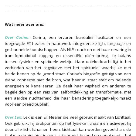
————————————————————————————————
————————————-
Wat meer over ons:
Over Corina:
Corina, een ervaren kundalini facilitator en een
toegewijde ET-healer. In haar werk integreert ze light language en
gechannelde boodschappen. Als NLP coach en met haar ervaring in
transformational cupping en essentiële oliën brengt ze balans
tussen fysieke en spirituele welzijn. Haar unieke kracht ligt in het
verbinden van het cognitieve met het spirituele, waarbij ze met
beide benen op de grond staat. Corina’s biografie getuigt van een
diepe connectie met de bron, wat haar in staat stelt om helende
energieën te kanaliseren. Ze deelt haar wijsheid om anderen te
begeleiden op een reis van zelfontdekking en transformatie, met
een aardse nuchterheid die haar benadering toegankelijk maakt
voor een breed publiek.
Over Lex
:
Lex is een ET Healer die veel gebruik maakt van Lichttaal.
Ook gebruikt hij drukpunten op het fysieke lichaam en activeert hij
door alle licht lichamen heen. Lichttaal kan worden gevoeld als de
taal van de ziel. Het is puur, activerend, helend en opent omdat het