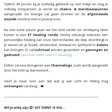
Tijdens dit proces lig je (volledig gekleed) op een matje en mag je
volledig ontspannen. Je wordt op
chakra- & meridiaanpunten
aangeraakt. De energie zal gaan stromen en de
afgestemde
muziek
neemt je mee in jouw proces.
Na een korte pauze gaan we het Veld verder tot verdieping laten
komen in een
ET Healing ronde
. Hierbij ontvangt iedereen een
persoonlijke healing van onze Sterrenfamilie die diep doordringt in
je wezen en je fysiek, emotioneel, mentaal en spiritueel in
balans
kan brengen. Er zal
Lichttaal
worden gesproken en
gezongen en
gedrumd
(lees hier meer over ET Healing).
Esther zal eea doorgeven aan
Channelings
zoals wordt aangereikt
door het Veld op dat moment…
Geef je maar over aan dat wat jij aan Licht en Heling mag
ontvangen
vandaag… ❤️
—————————————————————————————
Wil je erbij zijn 😊
?
DIT EVENT IS VOL…