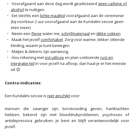
Voorafgaand aan deze dag wordt geadviseerd
geen cafeïne of
alcohol
te nuttigen.
Eet slechts een
lichte maaltijd
voorafgaand aan de ceremonie
(bij voorkeur 2 uur voorafgaand aan de Kundalini sessie geen
eten meer).
Neem een
flesje
water me,
schrijfmateriaal
en
dikke sokken
.
Maak het jezelf
comfortabel
. Zorg voor warme, lekker zittende
kleding, waarin je kunt bewegen.
Matjes & dekens zijn aanwezig.
Hou rekening met
evt uitloop
en plan voldoende
rust en
integratie tijd
in voor jezelf na afloop, dan haal je er het meeste
uit 😊
Contra-indicaties:
Een Kundalini sessie is
niet geschikt
voor:
mensen die zwanger zijn, borstvoeding geven, hartklachten
hebben, bekend zijn met bloeddrukproblemen, psychoses of
antidepressiva gebruiken. Je bent en blijft verantwoordelijk voor
jezelf.