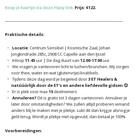
Koop je kaartje via deze Hipsy link.
Prijs: €122.
—————————————————————————————
Praktische details:
Locatie
: Centrum Sensibel | Kosmische Zaal, Johan
Jongkindrade 285c, 2908 CC Capelle aan den IJssel
Inloop
11.45
uur | De dag duurt van
12.00-17.00
uur.
We vragen je vantevoren licht te luchen/brunchen. Wij zorgen
voor thee, water en wat (glutenvrije) knabbels.
Tijdens deze dag word je begeleid door
3 ET Healers &
natúúúrlijk door de ET’s en andere liefdevolle gidsen 😊
Er is plek voor max
15
deelnemers
Annuleren?
Dit is gratis tot 3 dagen vantevoren. Annuleer je
later door omstandigheden? We zullen altijd proberen iemand
anders blij te maken met je plekje. Lukt dit dan krijg je alsnog je
geld terug. Wordt je plekje niet opgevuld, dan betaal je 100%.
Voorbereidingen: