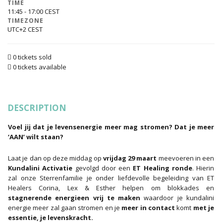
TIME
11:45 - 17:00
TIMEZONE
UTC+2
0 tickets sold
0 tickets available
DESCRIPTION
Voel jij dat je levensenergie meer mag stromen? Dat je meer
‘AAN’ wilt staan?
Laat je dan op deze middag op
vrijdag 29 maart
meevoeren in een
Kundalini Activatie
gevolgd door een
ET Healing ronde
. Hierin
zal onze Sterrenfamilie je onder liefdevolle begeleiding van ET
Healers Corina, Lex & Esther helpen om blokkades en
stagnerende energieen vrij te maken
waardoor je kundalini
energie meer zal gaan stromen en je
meer in contact
komt
met je
essentie, je levenskracht.