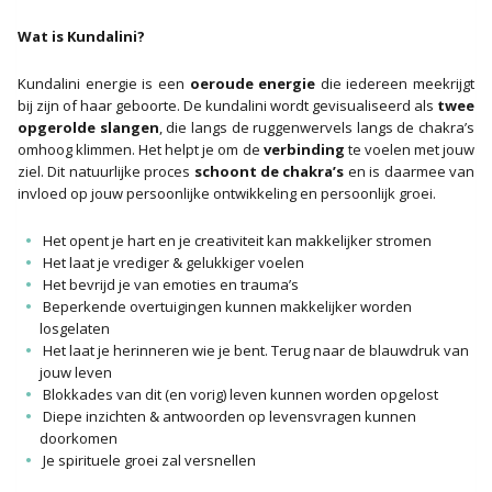
Wat is Kundalini?
Kundalini energie is een
oeroude energie
die iedereen meekrijgt
bij zijn of haar geboorte. De kundalini wordt gevisualiseerd als
twee
opgerolde slangen
, die langs de ruggenwervels langs de chakra’s
omhoog klimmen. Het helpt je om de
verbinding
te voelen met jouw
ziel. Dit natuurlijke proces
schoont de chakra’s
en is daarmee van
invloed op jouw persoonlijke ontwikkeling en persoonlijk groei.
Het opent je hart en je creativiteit kan makkelijker stromen
Het laat je vrediger & gelukkiger voelen
Het bevrijd je van emoties en trauma’s
Beperkende overtuigingen kunnen makkelijker worden
losgelaten
Het laat je herinneren wie je bent. Terug naar de blauwdruk van
jouw leven
Blokkades van dit (en vorig) leven kunnen worden opgelost
Diepe inzichten & antwoorden op levensvragen kunnen
doorkomen
Je spirituele groei zal versnellen