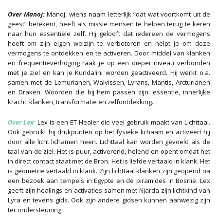
Over Manoj:
Manoj, wiens naam letterlijk “dat wat voortkomt uit de
geest” betekent, heeft als missie mensen te helpen terug te keren
naar hun essentiële zelf. Hij gelooft dat iedereen de vermogens
heeft om zijn eigen welzijn te verbeteren en helpt je om deze
vermogens te ontdekken en te activeren. Door middel van klanken
en frequentieverhoging raak je op een dieper niveau verbonden
met je ziel en kan je Kundalini worden geactiveerd. Hij werkt o.a.
samen met de Lemurianen, Walvissen, Lyrans, Mantis, Arcturianen
en Draken. Woorden die bij hem passen zijn: essentie, innerlijke
kracht, klanken, transformatie en zelfontdekking.
Over Lex
:
Lex is een ET Healer die veel gebruik maakt van Lichttaal.
Ook gebruikt hij drukpunten op het fysieke lichaam en activeert hij
door alle licht lichamen heen. Lichttaal kan worden gevoeld als de
taal van de ziel. Het is puur, activerend, helend en opent omdat het
in direct contact staat met de Bron. Het is liefde vertaald in klank. Het
is geometrie vertaald in klank. Zijn lichttaal klanken zijn geopend na
een bezoek aan tempels in Egypte en de piramides in Bosnië. Lex
geeft zijn healings en activaties samen met Njarda zijn lichtkind van
Lyra en tevens gids. Ook zijn andere gidsen kunnen aanwezig zijn
ter ondersteuning.