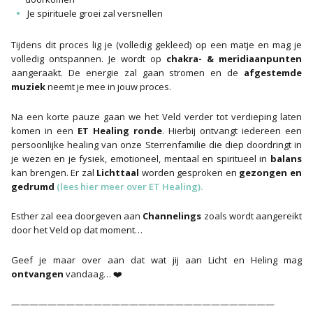
Je spirituele groei zal versnellen
Tijdens dit proces lig je (volledig gekleed) op een matje en mag je
volledig ontspannen. Je wordt op
chakra- & meridiaanpunten
aangeraakt. De energie zal gaan stromen en de
afgestemde
muziek
neemt je mee in jouw proces.
Na een korte pauze gaan we het Veld verder tot verdieping laten
komen in een
ET Healing ronde
. Hierbij ontvangt iedereen een
persoonlijke healing van onze Sterrenfamilie die diep doordringt in
je wezen en je fysiek, emotioneel, mentaal en spiritueel in
balans
kan brengen. Er zal
Lichttaal
worden gesproken en
gezongen en
gedrumd
(lees hier meer over ET Healing).
Esther zal eea doorgeven aan
Channelings
zoals wordt aangereikt
door het Veld op dat moment…
Geef je maar over aan dat wat jij aan Licht en Heling mag
ontvangen
vandaag… ❤️
—————————————————————————————