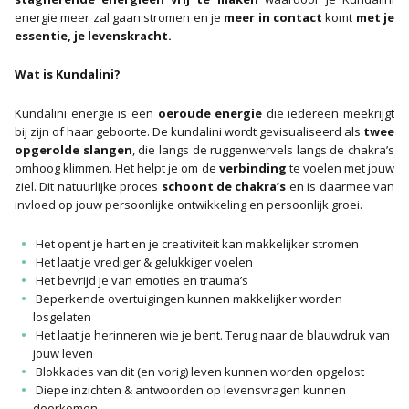
energie meer zal gaan stromen en je
meer in contact
komt
met je
essentie, je levenskracht.
Wat is Kundalini?
Kundalini energie is een
oeroude energie
die iedereen meekrijgt
bij zijn of haar geboorte. De kundalini wordt gevisualiseerd als
twee
opgerolde slangen
, die langs de ruggenwervels langs de chakra’s
omhoog klimmen. Het helpt je om de
verbinding
te voelen met jouw
ziel. Dit natuurlijke proces
schoont de chakra’s
en is daarmee van
invloed op jouw persoonlijke ontwikkeling en persoonlijk groei.
Het opent je hart en je creativiteit kan makkelijker stromen
Het laat je vrediger & gelukkiger voelen
Het bevrijd je van emoties en trauma’s
Beperkende overtuigingen kunnen makkelijker worden
losgelaten
Het laat je herinneren wie je bent. Terug naar de blauwdruk van
jouw leven
Blokkades van dit (en vorig) leven kunnen worden opgelost
Diepe inzichten & antwoorden op levensvragen kunnen
doorkomen