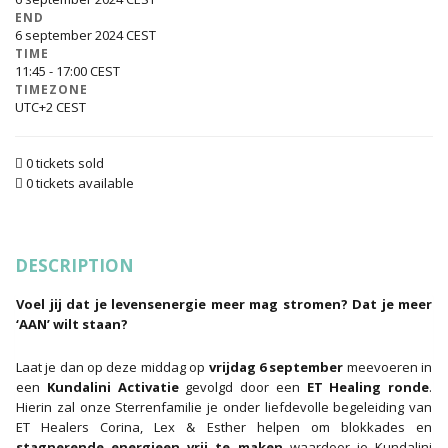
END
6 september 2024
TIME
11:45 - 17:00
TIMEZONE
UTC+2
0 tickets sold
0 tickets available
DESCRIPTION
Voel jij dat je levensenergie meer mag stromen? Dat je meer
‘AAN’ wilt staan?
Laat je dan op deze middag op
vrijdag 6 september
meevoeren in
een
Kundalini Activatie
gevolgd door een
ET Healing ronde
.
Hierin zal onze Sterrenfamilie je onder liefdevolle begeleiding van
ET Healers Corina, Lex & Esther helpen om blokkades en
stagnerende energieen vrij te maken
waardoor je Kundalini