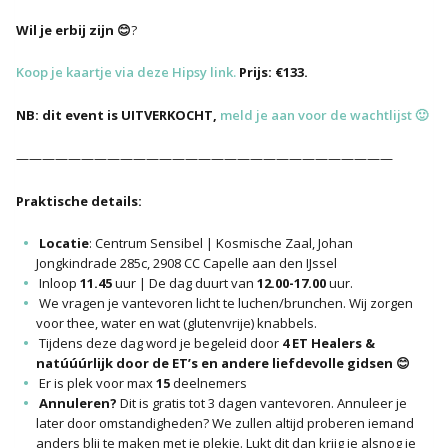
Wil je erbij zijn 😊
?
Koop je kaartje via deze Hipsy link.
Prijs: €133.
NB: dit event is UITVERKOCHT,
meld je aan voor de wachtlijst 🙂
—————————————————————————————
Praktische details:
Locatie
: Centrum Sensibel | Kosmische Zaal, Johan
Jongkindrade 285c, 2908 CC Capelle aan den IJssel
Inloop
11.45
uur | De dag duurt van
12.00-17.00
uur.
We vragen je vantevoren licht te luchen/brunchen. Wij zorgen
voor thee, water en wat (glutenvrije) knabbels.
Tijdens deze dag word je begeleid door
4 ET Healers &
natúúúrlijk door de ET’s en andere liefdevolle gidsen 😊
Er is plek voor max
15
deelnemers
Annuleren?
Dit is gratis tot 3 dagen vantevoren. Annuleer je
later door omstandigheden? We zullen altijd proberen iemand
anders blij te maken met je plekje. Lukt dit dan krijg je alsnog je