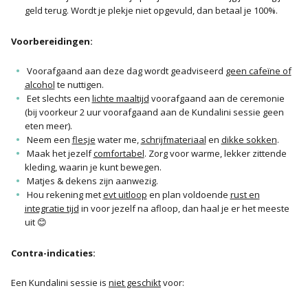
geld terug. Wordt je plekje niet opgevuld, dan betaal je 100%.
Voorbereidingen:
Voorafgaand aan deze dag wordt geadviseerd
geen cafeïne of
alcohol
te nuttigen.
Eet slechts een
lichte maaltijd
voorafgaand aan de ceremonie
(bij voorkeur 2 uur voorafgaand aan de Kundalini sessie geen
eten meer).
Neem een
flesje
water me,
schrijfmateriaal
en
dikke sokken
.
Maak het jezelf
comfortabel
. Zorg voor warme, lekker zittende
kleding, waarin je kunt bewegen.
Matjes & dekens zijn aanwezig.
Hou rekening met
evt uitloop
en plan voldoende
rust en
integratie tijd
in voor jezelf na afloop, dan haal je er het meeste
uit 😊
Contra-indicaties:
Een Kundalini sessie is
niet geschikt
voor: