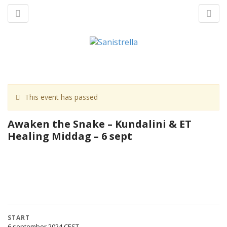
M
S
a
k
This event has passed
n
p
t
m
Awaken the Snake – Kundalini & ET
o
e
Healing Middag – 6 sept
c
n
o
u
n
t
e
n
t
START
6 september 2024