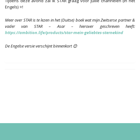
Tijdens deze avond zal ik STAR graag voor jullie channelen (in het
Engels) ⭐!
Meer over STAR is te lezen in het (Duitse) boek wat mijn Zwitserse partner &
vader van STAR – Asar – hierover geschreven heeft
:
https://ambition.life/products/star-mein-geliebtes-sternekind
De Engelse versie verschijnt binnenkort
😊