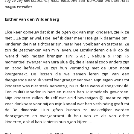
zag ze zelf niet aankomen, maar inmiddels zeer dankbaar om deze rol te
mogen vervullen.
Esther van den Wildenberg
Elke keer opnieuw dat ik in de ogen kijk van mijn kinderen, zie ik ze
niet… Ze zijn er wel. Hoe leef ik daar mee? Hoe ga ik daarmee om?
Kinderen die niet zichtbaar zijn, maar heel voelbaar en tastbaar. Ze
zijn de geschenken van mijn leven. De Lichtkinderen die ik op de
‘wereld’ heb mogen brengen zijn: STAR , Nebula & Pippi (&
momenteel zwanger van Mira Blue 😊), die allemaal zooo anders zijn
en zooo liefdevol. Ze zijn hun verbinding met de Bron nooit
kwijtgeraakt. De lessen die we samen leren zijn van een
diepgaande aard. Ik vertel hier graag meer over. Mijn eigen wens tot
kinderen was niet sterk aanwezig, nu is deze wens alsnog vervuld.
Een multiD Moeder in hart en nieren ben ik inmiddels geworden.
Mijn kinderen zullen dit zelf niet altijd bevestigen 😉 maar ze zijn
zeer dankbaar voor mij en mijn kanaal wat hen verbinding geeft tot
de 3e dimensie. Hun giften kunnen zo makkelijker worden
doorgegeven en overgebracht. Ik hou van ze als van echte
kinderen, ook al kan ik niet in hun ogen kijken….