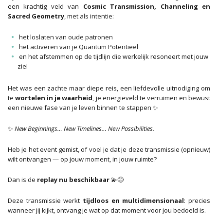
een krachtig veld van
Cosmic Transmission, Channeling en
Sacred Geometry
, met als intentie:
het loslaten van oude patronen
het activeren van je Quantum Potentieel
en het afstemmen op de tijdlijn die werkelijk resoneert met jouw
ziel
Het was een zachte maar diepe reis, een liefdevolle uitnodiging om
te
wortelen in je waarheid
, je energieveld te verruimen en bewust
een nieuwe fase van je leven binnen te stappen ✨
✨
New Beginnings… New Timelines… New Possibilities.
Heb je het event gemist, of voel je dat je deze transmissie (opnieuw)
wilt ontvangen — op jouw moment, in jouw ruimte?
Dan is de
replay nu beschikbaar
💫😊
Deze transmissie werkt
tijdloos en multidimensionaal
: precies
wanneer jij kijkt, ontvang je wat op dat moment voor jou bedoeld is.