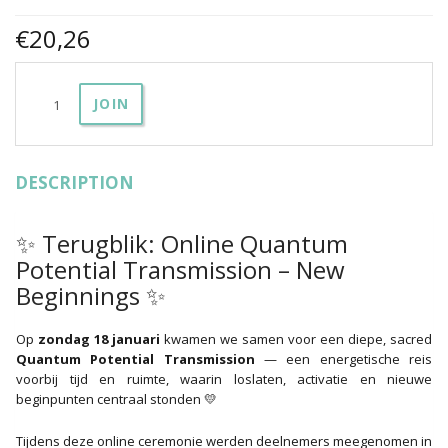
€
20,26
Activate
JOIN
Your
Quantum
Potential
-
DESCRIPTION
Transmission
&
Activation
✨ Terugblik: Online Quantum
(18
Jan
Potential Transmission – New
2026)
Beginnings ✨
aantal
Op
zondag 18 januari
kwamen we samen voor een diepe, sacred
Quantum Potential Transmission
— een energetische reis
voorbij tijd en ruimte, waarin loslaten, activatie en nieuwe
beginpunten centraal stonden 💛
Tijdens deze online ceremonie werden deelnemers meegenomen in