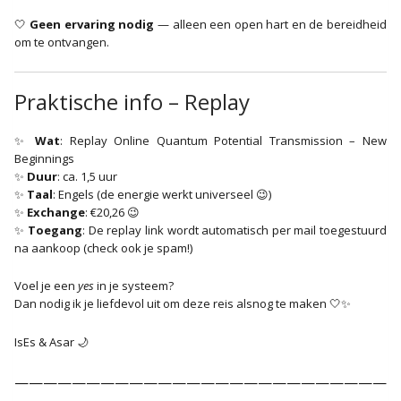
🤍
Geen ervaring nodig
— alleen een open hart en de bereidheid
om te ontvangen.
Praktische info – Replay
✨
Wat
: Replay Online Quantum Potential Transmission – New
Beginnings
✨
Duur
: ca. 1,5 uur
✨
Taal
: Engels (de energie werkt universeel 😉)
✨
Exchange
: €20,26 😉
✨
Toegang
: De replay link wordt automatisch per mail toegestuurd
na aankoop (check ook je spam!)
Voel je een
yes
in je systeem?
Dan nodig ik je liefdevol uit om deze reis alsnog te maken 🤍✨
IsEs & Asar 🌙
——————————————————————————