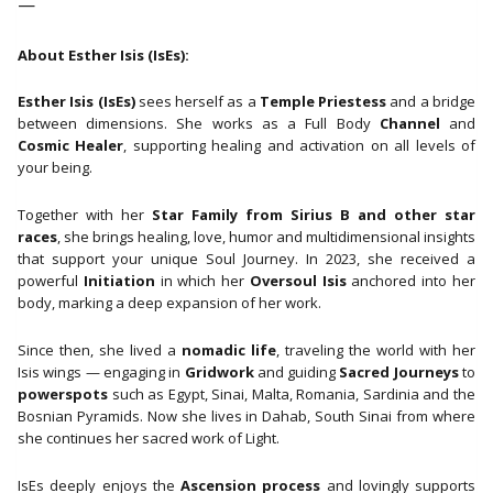
—
About Esther Isis (IsEs):
Esther Isis (IsEs)
sees herself as a
Temple Priestess
and a bridge
between dimensions. She works as a Full Body
Channel
and
Cosmic Healer
, supporting healing and activation on all levels of
your being.
Together with her
Star Family from Sirius B and other star
races
, she brings healing, love, humor and multidimensional insights
that support your unique Soul Journey. In 2023, she received a
powerful
Initiation
in which her
Oversoul Isis
anchored into her
body, marking a deep expansion of her work.
Since then, she lived a
nomadic life
, traveling the world with her
Isis wings — engaging in
Gridwork
and guiding
Sacred Journeys
to
powerspots
such as Egypt, Sinai, Malta, Romania, Sardinia and the
Bosnian Pyramids. Now she lives in Dahab, South Sinai from where
she continues her sacred work of Light.
IsEs deeply enjoys the
Ascension process
and lovingly supports