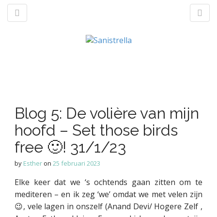
M
S
a
k
n
p
t
Blog 5: De volière van mijn
m
o
e
hoofd – Set those birds
c
n
o
free 🙂! 31/1/23
u
n
t
by
Esther
on
25 februari 2023
e
Elke keer dat we ‘s ochtends gaan zitten om te
n
t
mediteren – en ik zeg ‘we’ omdat we met velen zijn
😉, vele lagen in onszelf (Anand Devi/ Hogere Zelf ,