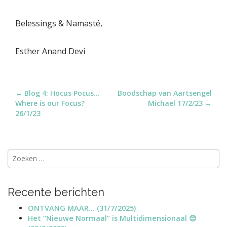
Belessings & Namasté,
Esther Anand Devi
P
← Blog 4: Hocus Pocus…
Boodschap van Aartsengel
Where is our Focus?
Michael 17/2/23 →
o
26/1/23
s
t
n
Zoeken
a
naar:
v
i
Recente berichten
g
ONTVANG MAAR… (31/7/2025)
a
Het “Nieuwe Normaal” is Multidimensionaal 😊
t