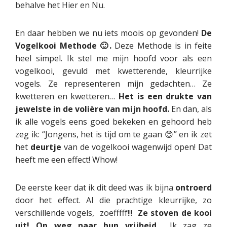
behalve het Hier en Nu.
En daar hebben we nu iets moois op gevonden!
De
Vogelkooi Methode
🙂.
Deze Methode is in feite
heel simpel. Ik stel me mijn hoofd voor als een
vogelkooi, gevuld met kwetterende, kleurrijke
vogels. Ze representeren mijn gedachten… Ze
kwetteren en kwetteren…
Het is een drukte van
jewelste in de volière van mijn hoofd.
En dan, als
ik alle vogels eens goed bekeken en gehoord heb
zeg ik: “Jongens, het is tijd om te gaan 😊” en ik zet
het
deurtje
van de vogelkooi wagenwijd open! Dat
heeft me een effect! Whow!
De eerste keer dat ik dit deed was ik bijna
ontroerd
door het effect. Al die prachtige kleurrijke, zo
verschillende vogels, zoefffff!!!
Ze stoven de kooi
uit! Op weg naar hun vrijheid…
Ik zag ze