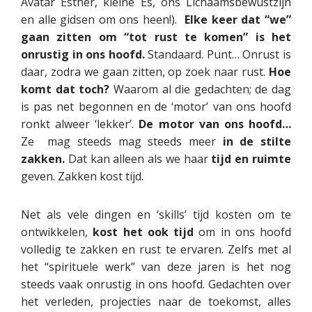
Avatar Esther, kleine Es, ons Lichaamsbewustzijn
en alle gidsen om ons heen!).
Elke keer dat “we”
gaan zitten om “tot rust te komen” is het
onrustig in ons hoofd.
Standaard. Punt… Onrust is
daar, zodra we gaan zitten, op zoek naar rust.
Hoe
komt dat toch?
Waarom al die gedachten; de dag
is pas net begonnen en de ‘motor’ van ons hoofd
ronkt alweer ‘lekker’.
De motor van ons hoofd…
Ze mag steeds mag steeds meer
in de stilte
zakken.
Dat kan alleen als we haar
tijd en ruimte
geven. Zakken kost tijd.
Net als vele dingen en ‘skills’ tijd kosten om te
ontwikkelen,
kost het ook tijd
om in ons hoofd
volledig te zakken en rust te ervaren. Zelfs met al
het “spirituele werk” van deze jaren is het nog
steeds vaak onrustig in ons hoofd. Gedachten over
het verleden, projecties naar de toekomst, alles