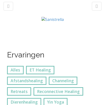
M
S
a
k
n
p
t
Ervaringen
m
o
e
c
n
o
Alles
ET Healing
u
n
t
Afstandshealing
Channeling
e
n
Retreats
Reconnective Healing
t
Dierenhealing
Yin Yoga